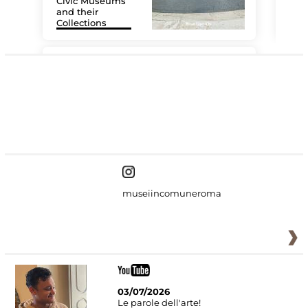
Civic Museums
and their
Collections
The
#DiscoverMiC
museiincomuneroma
03/07/2026
Le parole dell'arte!