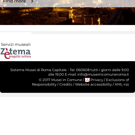
Find more
Servizi museali
Sistema Musei di Roma Capitale - Tel. 060608 tutti i giorni dalle 9.00
alle 19.00 E-mail: info@museiincomuneroma.it
© 2017 Musei in Comune
/
Privacy
/
Exclusions of
Responsibility
/
Credits
/
Website accessibility
/
XML-rss