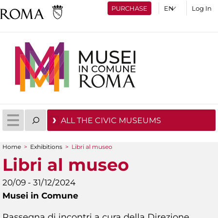
PURCHASE
Log In
ALL THE CIVIC MUSEUMS
Home
>
Exhibitions
>
Libri al museo
You are here
Libri al museo
20/09 - 31/12/2024
Musei in Comune
Rassegna di incontri a cura della Direzione