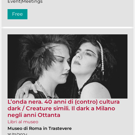
Event|Meetings
Free
L’onda nera. 40 anni di (contro) cultura
dark / Creature simili. Il dark a Milano
negli anni Ottanta
Libri al museo
Museo di Roma in Trastevere
15/11/2024