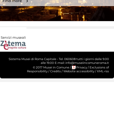
Find more
Servizi museali
Sistema Musei di Roma Capitale - Tel. 060608 tutti i giorni dalle 9.00
alle 19.00 E-mail: info@museiincomuneroma.it
© 2017 Musei in Comune
/
Privacy
/
Exclusions of
Responsibility
/
Credits
/
Website accessibility
/
XML-rss