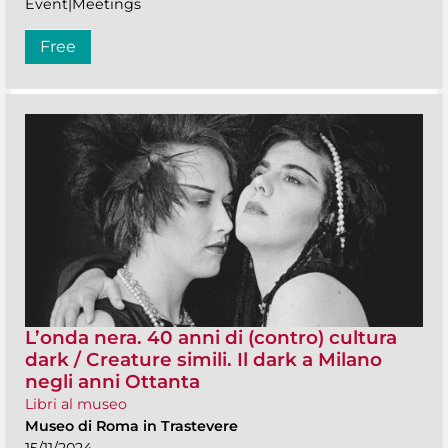
Event|Meetings
Free
L’onda nera. 40 anni di (contro) cultura
dark / Creature simili. Il dark a Milano
negli anni Ottanta
Libri al museo
Museo di Roma in Trastevere
15/11/2024