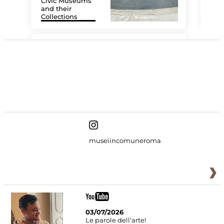
Civic Museums
and their
Collections
The
#DiscoverMiC
museiincomuneroma
03/07/2026
Le parole dell'arte!