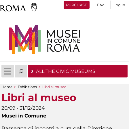
PURCHASE
Log In
ALL THE CIVIC MUSEUMS
Home
>
Exhibitions
>
Libri al museo
You are here
Libri al museo
20/09 - 31/12/2024
Musei in Comune
Rassegna di incontri a cura della Direzione