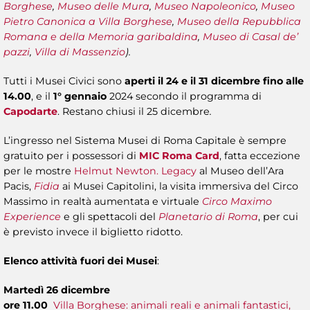
Borghese
,
Museo delle Mura
,
Museo Napoleonico
,
Museo
Pietro Canonica
a Villa Borghese
,
Museo della Repubblica
Romana e della Memoria garibaldina
,
Museo di Casal de’
pazzi
,
Villa di Massenzio
).
Tutti i Musei Civici sono
aperti il 24 e il 31 dicembre fino alle
14.00
, e il
1° gennaio
2024 secondo il programma di
Capodarte
. Restano chiusi il 25 dicembre
.
L’ingresso nel Sistema Musei di Roma Capitale è sempre
gratuito per i possessori di
MIC Roma Card
, fatta eccezione
per le mostre
Helmut Newton. Legacy
al Museo dell’Ara
Pacis,
Fidia
ai Musei Capitolini, la visita immersiva del Circo
Massimo in realtà aumentata e virtuale
Circo Maximo
Experience
e gli spettacoli del
Planetario di Roma
, per cui
è previsto invece il biglietto ridotto.
Elenco attività fuori dei Musei
:
Martedì 26 dicembre
ore 11.00
Villa Borghese: animali reali e animali fantastici,