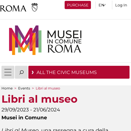
PURCHASE
Log In
ALL THE CIVIC MUSEUMS
Home
>
Events
>
Libri al museo
You are here
Libri al museo
29/09/2023 - 21/06/2024
Musei in Comune
Libri al Museo
, una rassegna a cura della