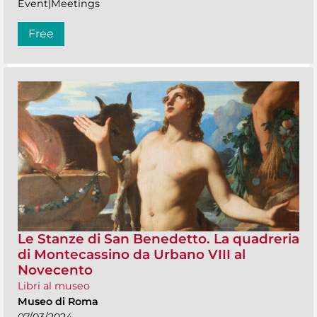
Event|Meetings
Free
Le Stanze di San Benedetto. La quadreria
di Montecassino da Urbano VIII al
Novecento
Libri al museo
Museo di Roma