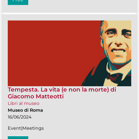
Tempesta. La vita (e non la morte) di
Giacomo Matteotti
Libri al museo
Museo di Roma
16/06/2024
Event|Meetings