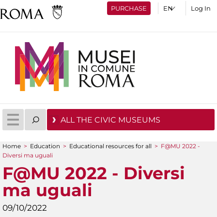
PURCHASE
Log In
ALL THE CIVIC MUSEUMS
Home
>
Education
>
Educational resources for all
>
F@MU 2022 -
You are here
Diversi ma uguali
F@MU 2022 - Diversi
ma uguali
09/10/2022