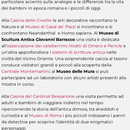
particolare accento sulle analogie e le differenze tra la vita
dei bambini in epoca romana e i piccoli di oggi.
Alla
Casina delle Civette
le arti decorative raccontano la
Natura e al
Museo di Casal de’ Pazzi
si incontrano e si
confrontano Neanderthal e Homo sapiens. Al
Museo di
Scultura Antica Giovanni Barracco
una visita è dedicata
all’
osservazione dei celeberrimi ritratti di Omero e Pericle
e
un’altra approfondisce i
sistemi di scrittura antica
nelle
civiltà del Vicino Oriente. Una sorprendente caccia al tesoro
conduce visitatori grandi e piccoli alla scoperta della
Centrale Montemartini
; al
Museo delle Mura
si può
partecipare ad un laboratorio con alcuni artisti presenti alla
mostra in corso.
Alla
Casina del Cardinal Bessarione
una visita permette ad
adulti e bambini di viaggiare indietro nel tempo
ripercorrendo la storia dell’antica dimora, tra aneddoti e
curiosità e al
Museo di Roma
i più piccoli indossano i panni
da detective per scoprire l’identità di due enigmatici
personaggi.