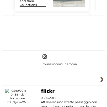
and their
Collections
The
#DiscoverMiC
museiincomuneroma
05/10/2018
Attraverso uno stretto passaggio con
una curiosa loggetta chiusa da una