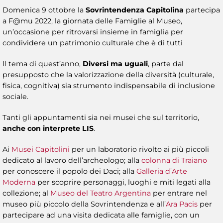
Domenica 9 ottobre la
Sovrintendenza Capitolina
partecipa
a F@mu 2022, la giornata delle Famiglie al Museo,
un’occasione per ritrovarsi insieme in famiglia per
condividere un patrimonio culturale che è di tutti
Il tema di quest’anno,
Diversi ma uguali
, parte dal
presupposto che la valorizzazione della diversità (culturale,
fisica, cognitiva) sia strumento indispensabile di inclusione
sociale.
Tanti gli appuntamenti sia nei musei che sul territorio,
anche con interprete LIS
.
Ai
Musei Capitolini
per un laboratorio rivolto ai più piccoli
dedicato al lavoro dell’archeologo; alla
colonna di Traiano
per conoscere il popolo dei Daci; alla
Galleria d’Arte
Moderna
per scoprire personaggi, luoghi e miti legati alla
collezione; al
Museo del Teatro Argentina
per entrare nel
museo più piccolo della Sovrintendenza e all’
Ara Pacis
per
partecipare ad una visita dedicata alle famiglie, con un