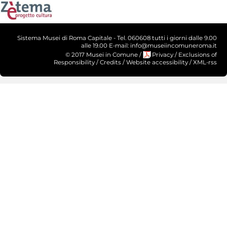
Sistema Musei di Roma Capitale - Tel. 060608 tutti i giorni dalle 9.00
alle 19.00 E-mail: info@museiincomuneroma.it
© 2017 Musei in Comune
/
Privacy
/
Exclusions of
Responsibility
/
Credits
/
Website accessibility
/
XML-rss