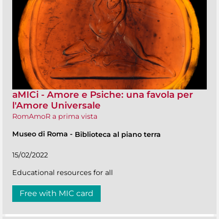
aMICi - Amore e Psiche: una favola per
l'Amore Universale
RomAmoR a prima vista
Museo di Roma
-
Biblioteca al piano terra
15/02/2022
Educational resources for all
Free with MIC card