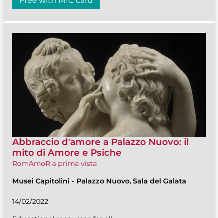
Free with MIC card
Abbraccio d'amore a Palazzo Nuovo: il
mito di Amore e Psiche
RomAmoR a prima vista
Musei Capitolini
-
Palazzo Nuovo, Sala del Galata
14/02/2022