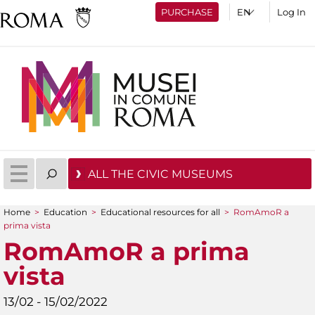
PURCHASE
Log In
ALL THE CIVIC MUSEUMS
Home
>
Education
>
Educational resources for all
>
RomAmoR a
You are here
prima vista
RomAmoR a prima
vista
13/02 - 15/02/2022