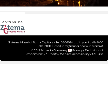
Servizi museali
Sistema Musei di Roma Capitale - Tel. 060608 tutti i giorni dalle 9.00
alle 19.00 E-mail: info@museiincomuneroma.it
© 2017 Musei in Comune
/
Privacy
/
Exclusions of
Responsibility
/
Credits
/
Website accessibility
/
XML-rss