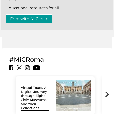
Educational resources for all
Free with MIC card
#MiCRoma
Virtual Tours. A
Digital Journey
through Eight
Civic Museums
and their
Collections
The