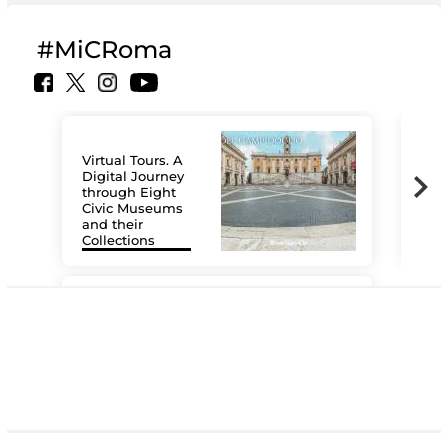
#MiCRoma
Virtual Tours. A
Digital Journey
through Eight
Civic Museums
and their
Collections
The
#DiscoverMiC