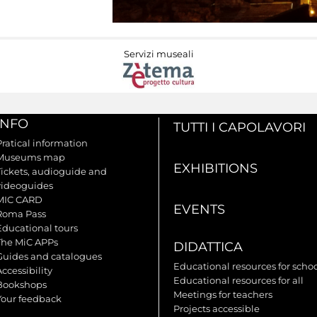
Servizi museali
INFO
TUTTI I CAPOLAVORI
Pratical information
Museums map
EXHIBITIONS
Tickets, audioguide and
videoguides
MIC CARD
EVENTS
Roma Pass
Educational tours
The MiC APPs
DIDATTICA
Guides and catalogues
Educational resources for scho
ccessibility
Educational resources for all
Bookshops
Meetings for teachers
Your feedback
Projects accessible