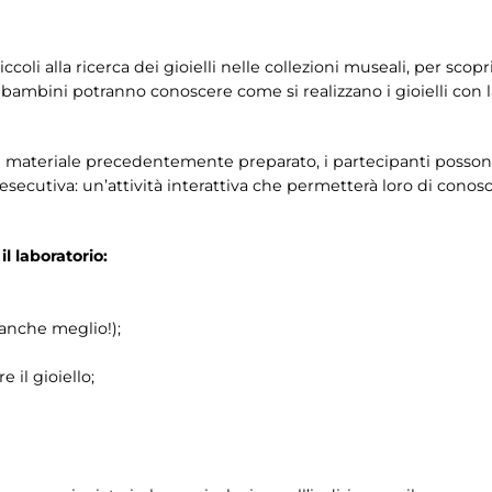
oli alla ricerca dei gioielli nelle collezioni museali, per scopri
 I bambini potranno conoscere come si realizzano i gioielli con l
 il materiale precedentemente preparato, i partecipanti possono 
esecutiva: un’attività interattiva che permetterà loro di conosc
l laboratorio:
 anche meglio!);
 il gioiello;