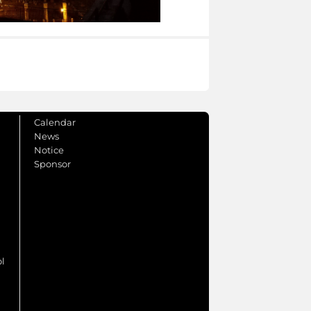
Calendar
News
Notice
Sponsor
ol