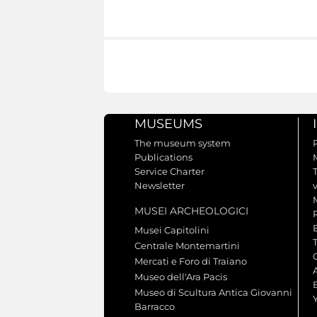
MUSEUMS
The museum system
Publications
Service Charter
Newsletter
MUSEI ARCHEOLOGICI
Musei Capitolini
Centrale Montemartini
Mercati e Foro di Traiano
A
Museo dell'Ara Pacis
Museo di Scultura Antica Giovanni
Barracco