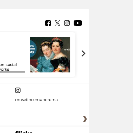
on social
Google Arts &
orks
Culture
museiincomuneroma