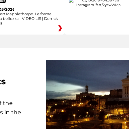
05/2026
ert Mapplethorpe. Le forme
a bellezza - VIDEO LIS | Derrick
ss
ts
f the
s in the