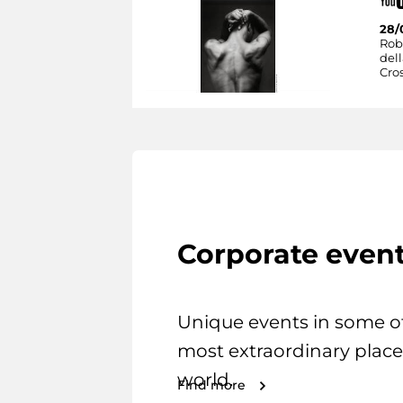
28/
Rob
dell
Cro
Corporate even
Unique events in some o
most extraordinary place
world.
Find more