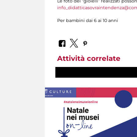
Le foto dei “gioielli” realizzati posso
info_didatticasovraintendenza@co
Per bambini dai 6 ai 10 anni
Attività correlate