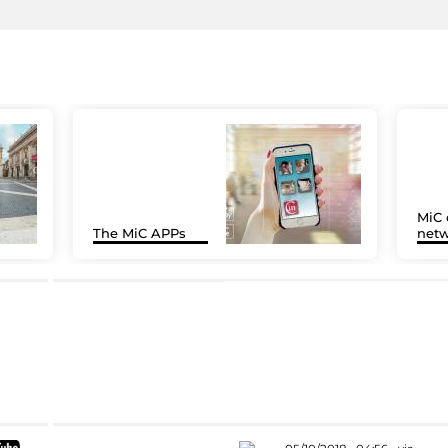
MiC 
The MiC APPs
netw