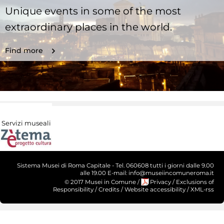
Unique events in some of the most
extraordinary places in the world.
Find more
Servizi museali
Sistema Musei di Roma Capitale - Tel. 060608 tutti i giorni dalle 9.00
alle 19.00 E-mail: info@museiincomuneroma.it
© 2017 Musei in Comune
/
Privacy
/
Exclusions of
Responsibility
/
Credits
/
Website accessibility
/
XML-rss