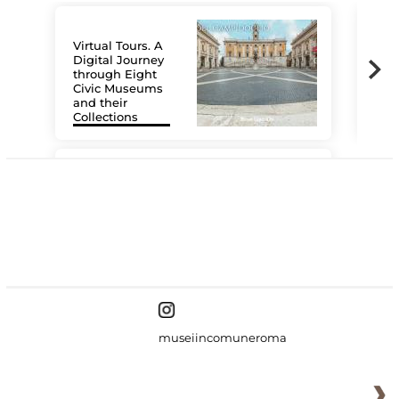
Virtual Tours. A
Digital Journey
through Eight
Civic Museums
and their
Collections
The
#DiscoverMiC
museiincomuneroma