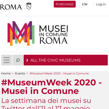
PURCHASE
Log In
ALL THE CIVIC MUSEUMS
Home
>
Events
>
#MuseumWeek 2020 - Musei in Comune
You are here
#MuseumWeek 2020 -
Musei in Comune
La settimana dei musei su
Twitter dall’11 al 17 maggio