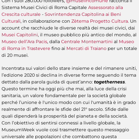
Con i suoi 280.000 followers,
@museiincomune
racconta il
Sistema Musei Civici di Roma Capitale
Assessorato alla
Crescita culturale
-
Sovrintendenza Capitolina ai Beni
Culturali
, in collaborazione con
Zètema Progetto Cultura
. Un
account che racchiude le diverse realtà dei musei civici, dai
Musei Capitolini
, il museo pubblico più antico del mondo, al
Museo dell’Ara Pacis
, dalla
Centrale Montemartini
al
Museo
di Roma in Trastevere
fino ai
Mercati di Traiano
per un totale
di 20 musei.
Incentrata sui valori dello stare insieme e del rimanere uniti,
l’edizione 2020 si declina in diverse forme seguendo il tema
dettato dalla parola guida di quest’anno:
togetherness
.
Questo termine ha oggi più che mai, alla luce della crisi
sanitaria, un valore fondamentale per la società globale
perché l’unione è l'unico modo con cui l'umanità è in grado
realmente di affrontare le sfide del 21° secolo. Sfide dalle
quali dipenderà la prosperità del pianeta e della società.
Con l’obiettivo di sentirsi connessi a livello globale, la
MuseumWeek vuole così trasmettere questo messaggio
universale alle popolazioni che combattono questa