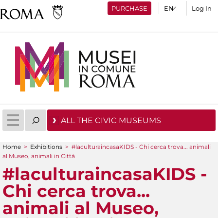
PURCHASE
Log In
ALL THE CIVIC MUSEUMS
Home
>
Exhibitions
>
#laculturaincasaKIDS - Chi cerca trova... animali
You are here
al Museo, animali in Città
#laculturaincasaKIDS -
Chi cerca trova...
animali al Museo,