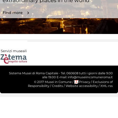
extraordinary places in the world.
Find more
Servizi museali
Sistema Musei di Roma Capitale - Tel. 060608 tutti i giorni dalle 9.00
alle 19.00 E-mail: info@museiincomuneroma.it
© 2017 Musei in Comune
/
Privacy
/
Exclusions of
Responsibility
/
Credits
/
Website accessibility
/
XML-rss