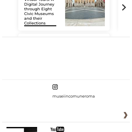
Digital Journey
through Eight
Civic Museums
and their
Collections
The
#DiscoverMiC
museiincomuneroma