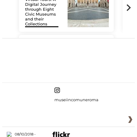
Digital Journey
through Eight
Civic Museums
and their
Collections
The
#DiscoverMiC
museiincomuneroma