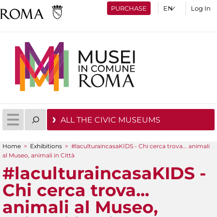
PURCHASE
Log In
ALL THE CIVIC MUSEUMS
Home
>
Exhibitions
>
#laculturaincasaKIDS - Chi cerca trova... animali
You are here
al Museo, animali in Città
#laculturaincasaKIDS -
Chi cerca trova...
animali al Museo,