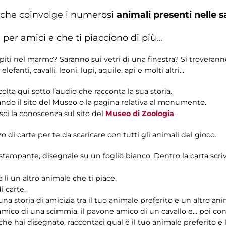
 che coinvolge i numerosi
animali presenti nelle s
 per amici e che ti piacciono di più...
iti nel marmo? Saranno sui vetri di una finestra? Si troverann
fanti, cavalli, leoni, lupi, aquile, api e molti altri...
olta qui sotto l’audio che racconta la sua storia.
tando il sito del Museo o la pagina relativa al monumento.
ci la conoscenza sul sito del
Museo di Zoologia
.
 di carte per te da scaricare con tutti gli animali del gioco.
tampante, disegnale su un foglio bianco. Dentro la carta scrivi
 lì un altro animale che ti piace.
i carte.
storia di amicizia tra il tuo animale preferito e un altro ani
mico di una scimmia, il pavone amico di un cavallo e... poi con
che hai disegnato, raccontaci qual è il tuo animale preferito e l