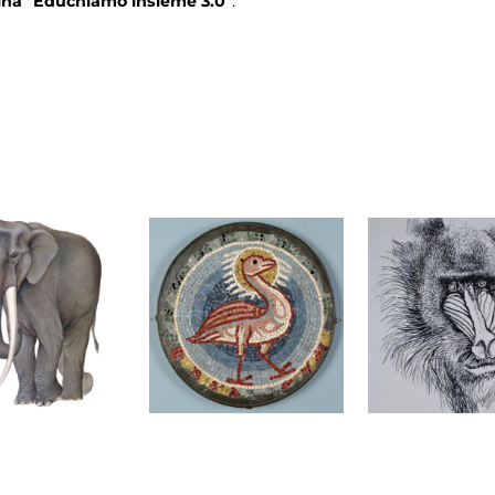
lina "Educhiamo insieme 3.0"
.