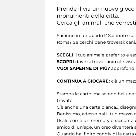
Prende il via un nuovo gioco
monumenti della città.
Cerca gli animali che vorresti
Saranno in un quadro? Saranno scolp
Roma? Se cerchi bene troverai: cani, ele
SCEGLI
il tuo animale preferito e asc
SCOPRI
dove si trova l’animale visi
VUOI SAPERNE DI PIÙ?
approfondis
CONTINUA A GIOCARE:
c’è un mazzo
Stampa le carte, ma se non hai una s
trovato.
C’è anche una carta bianca... disegna
Benissimo, adesso hai il tuo mazzo d
Usale come un memory o racconta una 
amico di un’ape, un orso diventerà a
Quando hai finito condividi la carta 