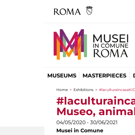
MUSEUMS
MASTERPIECES
Home
>
Exhibitions
>
#laculturaincasaKIDS
You are here
#laculturainca
Museo, animali
04/05/2020 - 30/06/2021
Musei in Comune