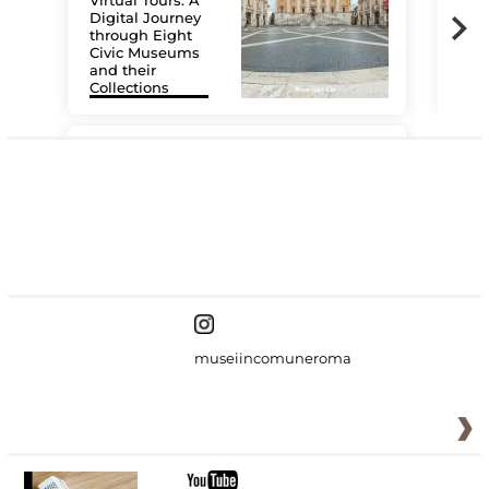
Digital Journey
through Eight
Civic Museums
and their
Collections
The
#DiscoverMiC
museiincomuneroma