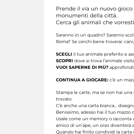
Prende il via un nuovo gioco
monumenti della città.
Cerca gli animali che vorresti
Saranno in un quadro? Saranno scolp
Roma? Se cerchi bene troverai: cani, ele
SCEGLI
il tuo animale preferito e asc
SCOPRI
dove si trova l’animale visi
VUOI SAPERNE DI PIÙ?
approfondis
CONTINUA A GIOCARE:
c’è un mazzo
Stampa le carte, ma se non hai una s
trovato.
C’è anche una carta bianca... disegna
Benissimo, adesso hai il tuo mazzo d
Usale come un memory o racconta una 
amico di un’ape, un orso diventerà a
Quando hai finito condividi la carta 