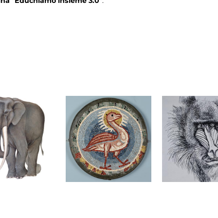
lina "Educhiamo insieme 3.0"
.