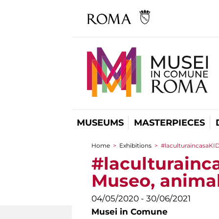
MUSEUMS
MASTERPIECES
Home
>
Exhibitions
>
#laculturaincasaKIDS
You are here
#laculturainca
Museo, animali
04/05/2020 - 30/06/2021
Musei in Comune