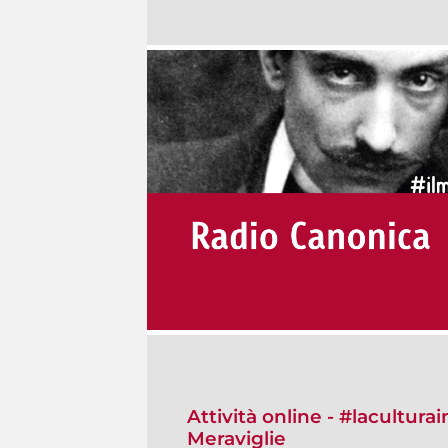
Attività online - #lacultura
Meraviglie