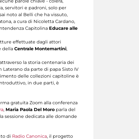
alcune parole chiave - colera,
a, servitori e padroni, solo per
i noto al Belli che ha vissuto,
ratona, a cura di Nicoletta Cardano,
rintendenza Capitolina
Educare alle
etture effettuate dagli attori
e della
Centrale Montemartini
,
traverso la storia centenaria dei
n Laterano da parte di papa Sisto IV
imento delle collezioni capitoline è
ntroduttivo, in due parti, è
aforma gratuita Zoom alla conferenza
ra
,
Maria Paola Del Moro
parla del
onda sessione dedicata alle domande
nto di
Radio Canonica
, il progetto