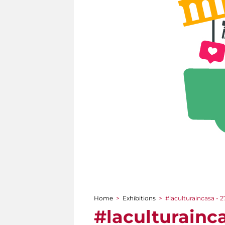
Home
>
Exhibitions
>
#laculturaincasa - 
You are here
#laculturainc