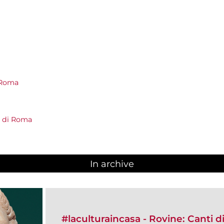
 Roma
e di Roma
In archive
#laculturaincasa - ​Rovine: Canti di