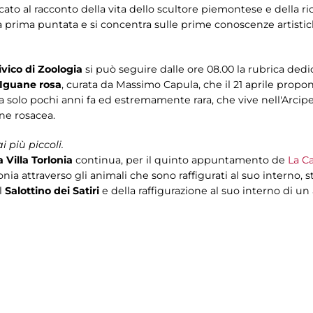
ato al racconto della vita dello scultore piemontese e della ri
a prima puntata e si concentra sulle prime conoscenze artisti
vico di Zoologia
si può seguire dalle ore 08.00 la rubrica dedi
e Iguane rosa
, curata da Massimo Capula, che il 21 aprile prop
a solo pochi anni fa ed estremamente rara, che vive nell'Arcip
ne rosacea.
 più piccoli.
 Villa Torlonia
continua, per il quinto appuntamento de
La Ca
nia attraverso gli animali che sono raffigurati al suo interno, s
l
Salottino dei Satiri
e della raffigurazione al suo interno di u