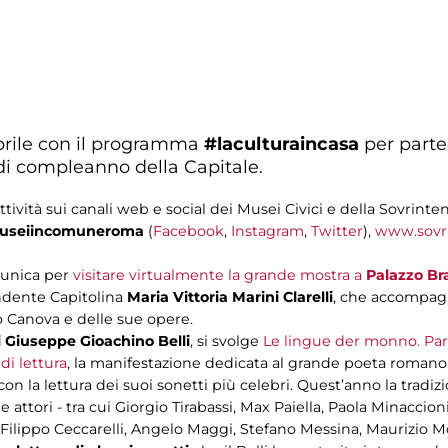
1 aprile con il programma
#laculturaincasa
per parte
 di compleanno della Capitale.
ttività sui canali web e social dei Musei Civici e della Sovrinte
seiincomuneroma
(
Facebook
,
Instagram
,
Twitter
),
www.sovr
e unica per
visitare virtualmente la grande mostra a
Palazzo Br
endente Capitolina
Maria Vittoria Marini Clarelli
, che accompagna
o Canova e delle sue opere.
 Giuseppe Gioachino Belli
, si svolge
Le lingue der monno. Paro
di lettura
, la manifestazione dedicata al grande poeta roman
con la lettura dei suoi sonetti più celebri. Quest’anno la trad
sti e attori - tra cui Giorgio Tirabassi, Max Paiella, Paola Minacc
ilippo Ceccarelli, Angelo Maggi, Stefano Messina, Maurizio Mo