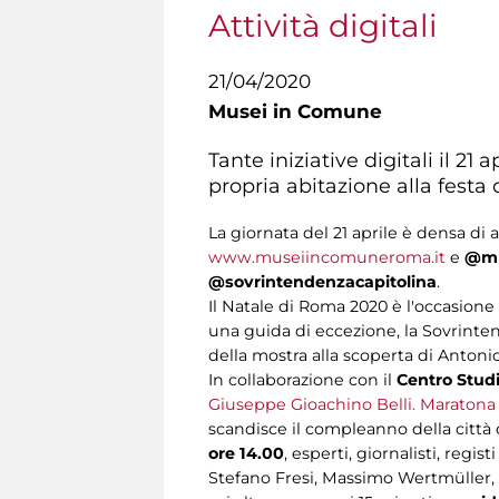
Attività digitali
21/04/2020
Musei in Comune
Tante iniziative digitali il 2
propria abitazione alla festa
La giornata del 21 aprile è densa di a
www.museiincomuneroma.it
e
@mu
@sovrintendenzacapitolina
.
Il Natale di Roma 2020 è l'occasion
una guida di eccezione, la Sovrint
della mostra alla scoperta di Antoni
In collaborazione con il
Centro Studi
Giuseppe Gioachino Belli. Maratona 
scandisce il compleanno della città 
ore 14.00
, esperti, giornalisti, regi
Stefano Fresi, Massimo Wertmüller, F