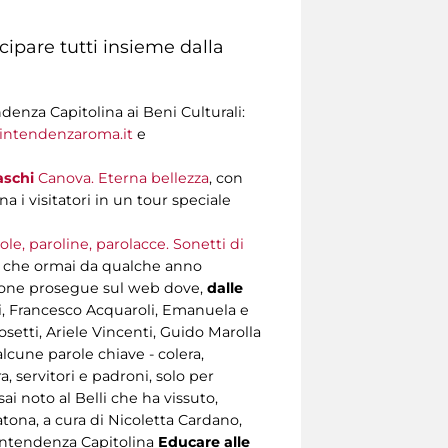
cipare tutti insieme dalla
ndenza Capitolina ai Beni Culturali:
intendenzaroma.it
e
aschi
Canova. Eterna bellezza
, con
 i visitatori in un tour speciale
le, paroline, parolacce. Sonetti di
o che ormai da qualche anno
izione prosegue sul web dove,
dalle
ioni, Francesco Acquaroli, Emanuela e
setti, Ariele Vincenti, Guido Marolla
alcune parole chiave - colera,
a, servitori e padroni, solo per
i noto al Belli che ha vissuto,
ratona, a cura di Nicoletta Cardano,
rintendenza Capitolina
Educare alle