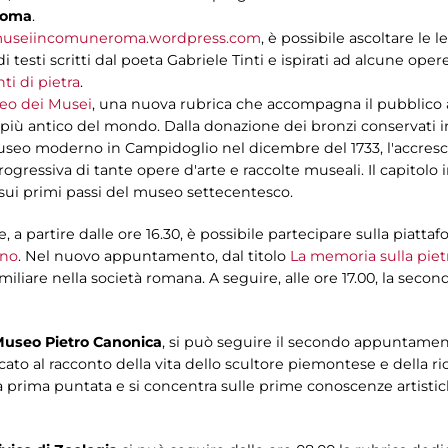
aRoma
.
useiincomuneroma.wordpress.com
, è possibile ascoltare le l
testi scritti dal poeta Gabriele Tinti e ispirati ad alcune oper
ti di pietra
.
eo dei Musei
, una nuova rubrica che accompagna il pubblico at
 più antico del mondo. Dalla donazione dei bronzi conservati i
 Museo moderno in Campidoglio nel dicembre del 1733, l'accresc
ogressiva di tante opere d'arte e raccolte museali. Il capitolo i
 sui primi passi del museo settecentesco.
, a partire dalle ore 16.30, è possibile partecipare sulla piatt
ano
. Nel nuovo appuntamento, dal titolo
La memoria sulla piet
iliare nella società romana. A seguire, alle ore 17.00, la sec
useo Pietro Canonica
, si può seguire il secondo appuntame
ato al racconto della vita dello scultore piemontese e della ri
a prima puntata e si concentra sulle prime conoscenze artisti