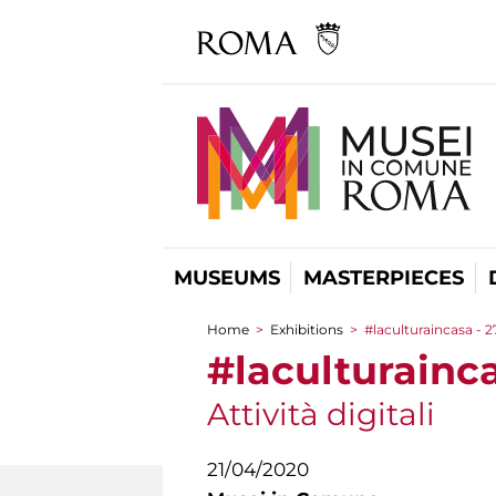
MUSEUMS
MASTERPIECES
Home
>
Exhibitions
>
#laculturaincasa - 
You are here
#laculturainc
Attività digitali
21/04/2020