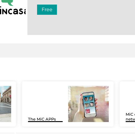
Free
MiC 
The MiC APPs
netw