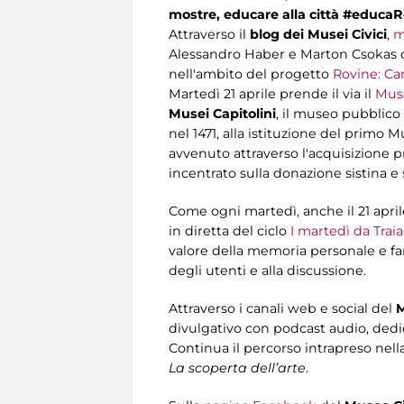
mostre, educare alla città #educ
Attraverso il
blog dei Musei Civici
,
m
Alessandro Haber e Marton Csokas di 
nell'ambito del progetto
Rovine: Can
Martedì 21 aprile prende il via il
Mus
Musei Capitolini
, il museo pubblico
nel 1471, alla istituzione del primo
avvenuto attraverso l'acquisizione pr
incentrato sulla donazione sistina e
Come ogni martedì, anche il 21 aprile
in diretta del ciclo
I martedì da Trai
valore della memoria personale e fam
degli utenti e alla discussione.
Attraverso i canali web e social del
M
divulgativo con podcast audio, dedic
Continua il percorso intrapreso nell
La scoperta dell’arte
.