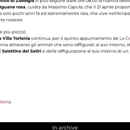
vico di Zoologia
si può seguire dalle ore 08.00 la rubrica dedi
e Iguane rosa
, curata da Massimo Capula, che il 21 aprile prop
a solo pochi anni fa ed estremamente rara, che vive nell'Arcip
ne rosacea.
 più piccoli.
 Villa Torlonia
continua, per il quinto appuntamento de
La Ca
nia attraverso gli animali che sono raffigurati al suo interno, s
l
Salottino dei Satiri
e della raffigurazione al suo interno di u
 Roma
In archive