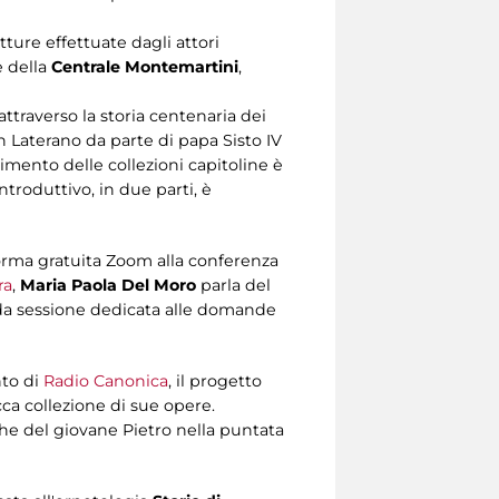
etture effettuate dagli attori
e della
Centrale Montemartini
,
traverso la storia centenaria dei
n Laterano da parte di papa Sisto IV
imento delle collezioni capitoline è
ntroduttivo, in due parti, è
aforma gratuita Zoom alla conferenza
ra
,
Maria Paola Del Moro
parla del
onda sessione dedicata alle domande
nto di
Radio Canonica
, il progetto
cca collezione di sue opere.
che del giovane Pietro nella puntata