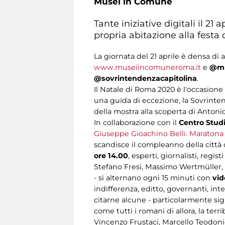
Musei in Comune
Tante iniziative digitali il 2
propria abitazione alla festa
La giornata del 21 aprile è densa di a
www.museiincomuneroma.it
e
@mu
@sovrintendenzacapitolina
.
Il Natale di Roma 2020 è l'occasion
una guida di eccezione, la Sovrint
della mostra alla scoperta di Antoni
In collaborazione con il
Centro Studi
Giuseppe Gioachino Belli. Maratona 
scandisce il compleanno della città 
ore 14.00
, esperti, giornalisti, regi
Stefano Fresi, Massimo Wertmüller, F
- si alternano ogni 15 minuti con
vid
indifferenza, editto, governanti, inte
citarne alcune - particolarmente sig
come tutti i romani di allora, la ter
Vincenzo Frustaci, Marcello Teodoni