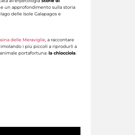
cata all'erpetologia
Storie di
one un approfondimento sulla storia
elago delle Isole Galapagos e
sina delle Meraviglie
, a raccontare
timolando i più piccoli a riprodurli a
n animale portafortuna:
la chiocciola
.