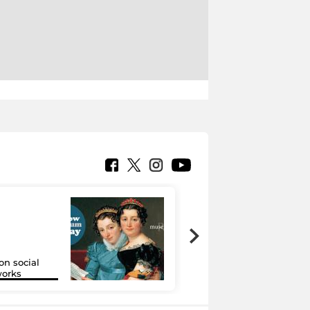
on social
Google Arts &
orks
Culture