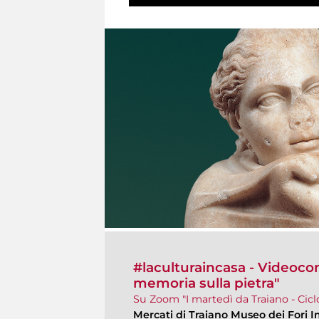
#laculturaincasa - Videoco
memoria sulla pietra"
Su Zoom "I martedì da Traiano - Ciclo
Mercati di Traiano Museo dei Fori I