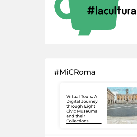
#MiCRoma
Virtual Tours. A
Digital Journey
through Eight
Civic Museums
and their
Collections