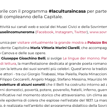
1 aprile con il programma
#laculturaincasa
per parte
 di compleanno della Capitale.
ttività sui canali web e social dei Musei Civici e della Sovrinte
seiincomuneroma
(
Facebook
,
Instagram
,
Twitter
),
www.sovr
e unica per
visitare virtualmente la grande mostra a
Palazzo Br
endente Capitolina
Maria Vittoria Marini Clarelli
, che accompagna
o Canova e delle sue opere.
 Giuseppe Gioachino Belli
, si svolge
Le lingue der monno. Paro
di lettura
, la manifestazione dedicata al grande poeta roman
con la lettura dei suoi sonetti più celebri. Quest’anno la trad
sti e attori - tra cui Giorgio Tirabassi, Max Paiella, Paola Minacc
ilippo Ceccarelli, Angelo Maggi, Stefano Messina, Maurizio Mo
eoletture di alcuni sonetti
che il Belli ha costruito intorno ad 
rni domestici, povertà, potere, poverello, fratelli, inferno, guerr
nificative nel momento storico che attraversiamo. Un clima assa
ribile epidemia di colera che esplose nell’estate del 1837. La ma
o, è realizzata nell’ambito del programma didattico della Sov