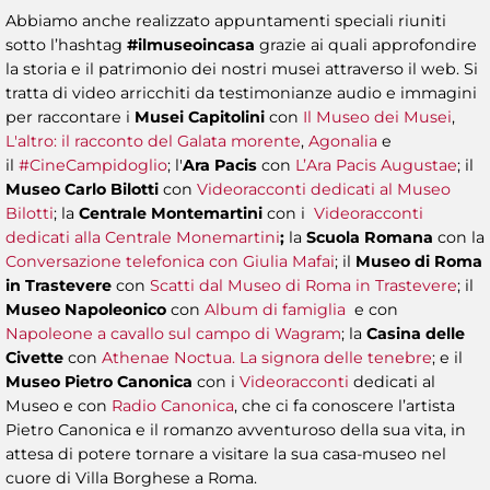
Abbiamo anche realizzato appuntamenti speciali riuniti
sotto l’hashtag
#ilmuseoincasa
grazie ai quali approfondire
la storia e il patrimonio dei nostri musei attraverso il web. Si
tratta di video arricchiti da testimonianze audio e immagini
per raccontare i
Musei Capitolini
con
Il Museo dei Musei
,
L'altro: il racconto del Galata morente
,
Agonalia
e
il
#CineCampidoglio
; l'
Ara Pacis
con
L’Ara Pacis Augustae
; il
Museo Carlo Bilotti
con
Videoracconti dedicati al Museo
Bilotti
; la
Centrale Montemartini
con i
Videoracconti
dedicati alla Centrale Monemartini
;
la
Scuola Romana
con la
Conversazione telefonica con Giulia Mafai
; il
Museo di Roma
in Trastevere
con
Scatti dal Museo di Roma in Trastevere
; il
Museo Napoleonico
con
Album di famiglia
e con
Napoleone a cavallo sul campo di Wagram
; la
Casina delle
Civette
con
Athenae Noctua. La signora delle tenebre
; e il
Museo Pietro Canonica
con i
Videoracconti
dedicati al
Museo
e con
Radio Canonica
, che ci fa conoscere l’artista
Pietro Canonica e il romanzo avventuroso della sua vita, in
attesa di potere tornare a visitare la sua casa-museo nel
cuore di Villa Borghese a Roma.