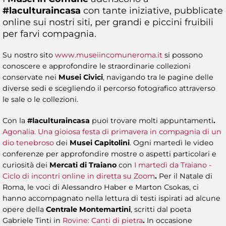
#laculturaincasa
con tante iniziative, pubblicate
online sui nostri siti, per grandi e piccini fruibili
per farvi compagnia.
Su nostro sito
www.museiincomuneroma.it
si possono
conoscere e approfondire le straordinarie collezioni
conservate nei
Musei Civici
, navigando tra le pagine delle
diverse sedi e scegliendo il percorso fotografico attraverso
le sale o le collezioni.
Con la
#laculturaincasa
puoi trovare molti appuntamenti
.
Agonalia. Una gioiosa festa di primavera in compagnia di un
dio tenebroso
dei
Musei Capitolini
. Ogni martedì le video
conferenze per approfondire mostre o aspetti particolari e
curiosità dei
Mercati di Traiano
con
I martedì da Traiano -
Ciclo di incontri online in diretta su Zoom
.
Per il Natale di
Roma, le voci di Alessandro Haber e Marton Csokas, ci
hanno accompagnato nella lettura di testi ispirati ad alcune
opere della
Centrale Montemartini
, scritti dal poeta
Gabriele Tinti in ​
Rovine: Canti di pietra
.
In occasione