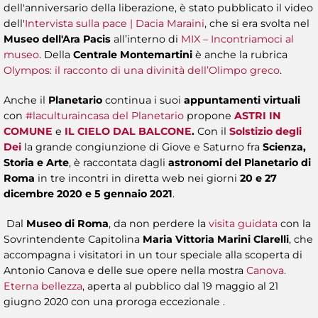
dell'anniversario della liberazione, è stato pubblicato il video
dell'
Intervista sulla pace | Dacia Maraini
, che si era svolta nel
Museo dell'Ara Pacis
all’interno di
MIX – Incontriamoci al
museo
. Della
Centrale Montemartini
è anche la rubrica
Olympos: il racconto di una divinità dell’Olimpo greco
.
Anche il
Planetario
continua i suoi
appuntamenti virtuali
con
#laculturaincasa del Planetario
propone
ASTRI IN
COMUNE
e
IL CIELO DAL BALCONE
.
Con il
Solstizio degli
Dei
la grande congiunzione di Giove e Saturno fra
Scienza,
Storia e Arte
, è raccontata dagli
astronomi del Planetario di
Roma
in tre incontri in diretta web nei giorni
20 e 27
dicembre 2020 e 5 gennaio 2021
.
Dal
Museo di Roma
, da non perdere la
visita guidata
con la
Sovrintendente Capitolina
Maria Vittoria Marini Clarelli
, che
accompagna i visitatori in un tour speciale alla scoperta di
Antonio Canova e delle sue opere nella mostra
Canova.
Eterna bellezza
, aperta al pubblico dal 19 maggio al 21
giugno 2020 con una proroga eccezionale .