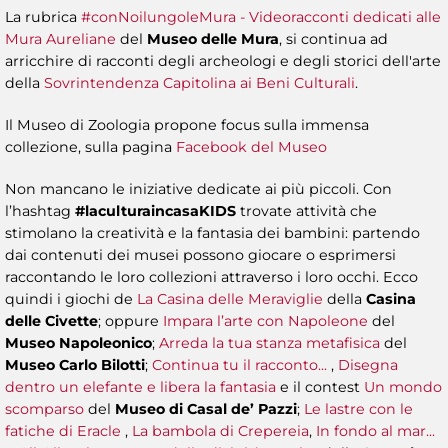
La rubrica
#conNoilungoleMura - Videoracconti dedicati alle
Mura Aureliane
del
Museo delle Mura
, si continua ad
arricchire di racconti degli archeologi e degli storici dell'arte
della
Sovrintendenza Capitolina ai Beni Culturali
.
Il Museo di Zoologia propone focus sulla immensa
collezione, sulla pagina
Facebook del Museo
Non mancano le iniziative dedicate ai più piccoli. Con
l’hashtag
#laculturaincasaKIDS
trovate attività che
stimolano la creatività e la fantasia dei bambini: partendo
dai contenuti dei musei possono giocare o esprimersi
raccontando le loro collezioni attraverso i loro occhi. Ecco
quindi i giochi de
La Casina delle Meraviglie
della
Casina
delle Civette
; oppure
Impara l’arte con Napoleone
del
Museo Napoleonico
;
Arreda la tua stanza metafisica
del
Museo Carlo Bilotti
;
Continua tu il racconto...
,
Disegna
dentro un elefante e libera la fantasia
e il contest
Un mondo
scomparso
del
Museo di Casal de’ Pazzi
;
Le lastre con le
fatiche di Eracle
,
La bambola di Crepereia
,
In fondo al mar...