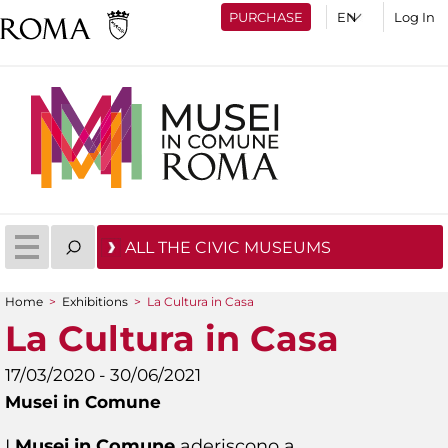
PURCHASE
Log In
ALL THE CIVIC MUSEUMS
Home
>
Exhibitions
>
La Cultura in Casa
You are here
La Cultura in Casa
17/03/2020 - 30/06/2021
Musei in Comune
I
Musei in Comune
aderiscono a