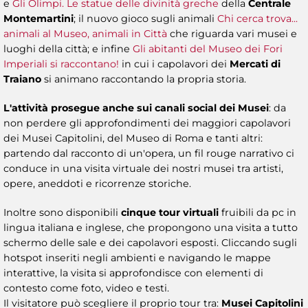
e
Gli Olimpi. Le statue delle divinità greche
della
Centrale
Montemartini
; il nuovo gioco sugli animali
Chi cerca trova...
animali al Museo, animali in Città
che riguarda vari musei e
luoghi della città; e infine
Gli abitanti del Museo dei Fori
Imperiali si raccontano!
in cui i capolavori dei
Mercati di
Traiano
si animano raccontando la propria storia.
L'attività prosegue anche sui canali social dei Musei
: da
non perdere gli approfondimenti dei maggiori capolavori
dei Musei Capitolini, del Museo di Roma e tanti altri:
partendo dal racconto di un'opera, un fil rouge narrativo ci
conduce in una visita virtuale dei nostri musei tra artisti,
opere, aneddoti e ricorrenze storiche.
Inoltre sono disponibili
cinque tour virtuali
fruibili da pc in
lingua italiana e inglese, che propongono una visita a tutto
schermo delle sale e dei capolavori esposti. Cliccando sugli
hotspot inseriti negli ambienti e navigando le mappe
interattive, la visita si approfondisce con elementi di
contesto come foto, video e testi.
Il visitatore può scegliere il proprio tour tra:
Musei Capitolini