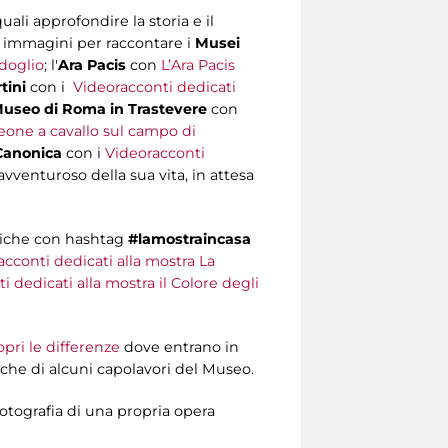
uali approfondire la storia e il
 e immagini per raccontare i
Musei
doglio
; l'
Ara Pacis
con
L’Ara Pacis
tini
con i
Videoracconti
dedicati
useo di Roma in Trastevere
con
one a cavallo sul campo di
Canonica
con i
Videoracconti
avventuroso della sua vita, in attesa
briche con hashtag
#lamostraincasa
acconti dedicati alla mostra La
i dedicati alla mostra il Colore degli
pri le differenze
dove entrano in
che di alcuni capolavori del Museo.
fotografia di una propria opera