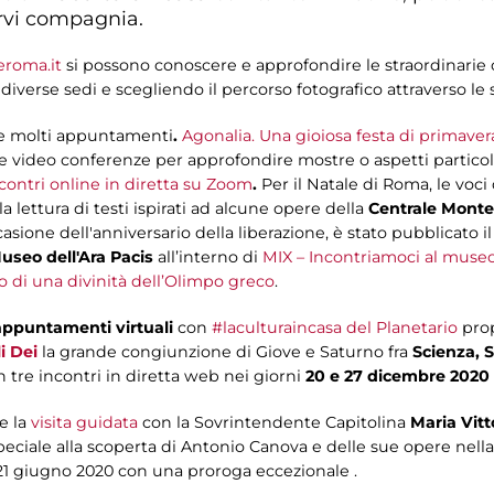
farvi compagnia.
roma.it
si possono conoscere e approfondire le straordinarie 
diverse sedi e scegliendo il percorso fotografico attraverso le sa
re molti appuntamenti
.
Agonalia. Una gioiosa festa di primave
e video conferenze per approfondire mostre o aspetti particola
ncontri online in diretta su Zoom
.
Per il Natale di Roma, le voc
lettura di testi ispirati ad alcune opere della
Centrale Monte
casione dell'anniversario della liberazione, è stato pubblicato il
seo dell'Ara Pacis
all’interno di
MIX – Incontriamoci al muse
o di una divinità dell’Olimpo greco
.
appuntamenti virtuali
con
#laculturaincasa del Planetario
pro
i Dei
la grande congiunzione di Giove e Saturno fra
Scienza, S
n tre incontri in diretta web nei giorni
20 e 27 dicembre 2020 
e la
visita guidata
con la Sovrintendente Capitolina
Maria Vitto
peciale alla scoperta di Antonio Canova e delle sue opere nel
 21 giugno 2020 con una proroga eccezionale .