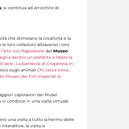
a
, si continua ad arricchire di
vità che stimolano la creatività e la
 loro collezioni attraverso i loro
 l’arte con Napoleone
del
Museo
egna dentro un elefante e libera la
 Eracle
,
La bambola di Crepereia
,
In
gioco sugli animali
Chi cerca trova...
del Museo dei Fori Imperiali si
ggiori capolavori dei Musei
o ci conduce in una visita virtuale
gono una visita a tutto schermo delle
terattive, la visita si