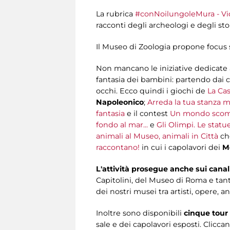
La rubrica
#conNoilungoleMura - Vid
racconti degli archeologi e degli stor
Il Museo di Zoologia propone focus 
Non mancano le iniziative dedicate a
fantasia dei bambini: partendo dai c
occhi. Ecco quindi i giochi de
La Cas
Napoleonico
;
Arreda la tua stanza m
fantasia
e il contest
Un mondo scom
fondo al mar...
e
Gli Olimpi. Le statu
animali al Museo, animali in Città
che
raccontano!
in cui i capolavori dei
M
L'attività prosegue anche sui canal
Capitolini, del Museo di Roma e tanti
dei nostri musei tra artisti, opere, a
Inoltre sono disponibili
cinque tour 
sale e dei capolavori esposti. Clicca