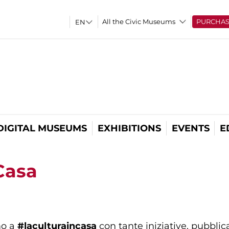
All the Civic Museums
PURCHA
DIGITAL MUSEUMS
EXHIBITIONS
EVENTS
E
Casa
no a
#laculturaincasa
con tante iniziative, pubblicat