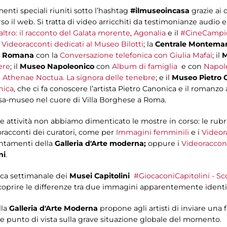
ti speciali riuniti sotto l’hashtag
#ilmuseoincasa
grazie ai q
so il web. Si tratta di video arricchiti da testimonianze audio
'altro: il racconto del Galata morente
,
Agonalia
e il
#CineCampi
n
Videoracconti dedicati al Museo Bilotti
; la
Centrale Montemar
a Romana
con la
Conversazione telefonica con Giulia Mafai
; il
M
ere
; il
Museo Napoleonico
con
Album di famiglia
e con
Napole
n
Athenae Noctua. La signora delle tenebre
; e il
Museo Pietro 
nica
, che ci fa conoscere l’artista Pietro Canonica e il romanzo 
casa-museo nel cuore di Villa Borghese a Roma.
ue attività non abbiamo dimenticato le mostre in corso: le ru
racconti dei curatori, come per
Immagini femminili
e i
Videor
ntamenti della
Galleria d'Arte moderna;
oppure i
Videoraccont
ni
.
rica settimanale dei
Musei Capitolini
#GiocaconiCapitolini - Sco
 scoprire le differenze tra due immagini apparentemente identi
lla
Galleria d'Arte Moderna
propone agli artisti di inviare una 
e punto di vista sulla grave situazione globale del momento.