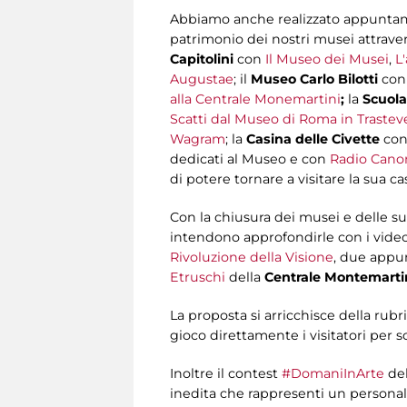
Abbiamo anche realizzato appuntamen
patrimonio dei nostri musei attraver
Capitolini
con
Il Museo dei Musei
,
L
Augustae
; il
Museo Carlo Bilotti
co
alla Centrale Monemartini
;
la
Scuol
Scatti dal Museo di Roma in Trastev
Wagram
; la
Casina delle Civette
co
dedicati al Museo
e con
Radio Cano
di potere tornare a visitare la sua 
Con la chiusura dei musei e delle s
intendono approfondirle con i video
Rivoluzione della Visione
, due appu
Etruschi
della
Centrale Montemarti
La proposta si arricchisce della rub
gioco direttamente i visitatori per
Inoltre il contest
#DomaniInArte
de
inedita che rappresenti un personal