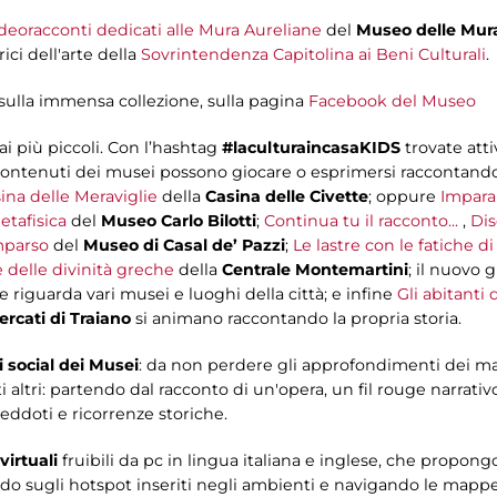
eoracconti dedicati alle Mura Aureliane
del
Museo delle Mur
ici dell'arte della
Sovrintendenza Capitolina ai Beni Culturali
.
sulla immensa collezione, sulla pagina
Facebook del Museo
i più piccoli. Con l’hashtag
#laculturaincasaKIDS
trovate atti
ontenuti dei musei possono giocare o esprimersi raccontando le
ina delle Meraviglie
della
Casina delle Civette
; oppure
Impara
etafisica
del
Museo Carlo Bilotti
;
Continua tu il racconto...
,
Dis
parso
del
Museo di Casal de’ Pazzi
;
Le lastre con le fatiche di
e delle divinità greche
della
Centrale Montemartini
; il nuovo 
 riguarda vari musei e luoghi della città; e infine
Gli abitanti 
ercati di Traiano
si animano raccontando la propria storia.
i social dei Musei
: da non perdere gli approfondimenti dei ma
 altri: partendo dal racconto di un'opera, un fil rouge narrativ
neddoti e ricorrenze storiche.
virtuali
fruibili da pc in lingua italiana e inglese, che propon
ndo sugli hotspot inseriti negli ambienti e navigando le mappe in