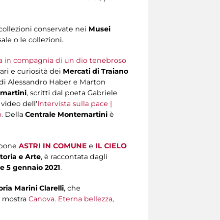
collezioni conservate nei
Musei
le o le collezioni.
ra in compagnia di un dio tenebroso
ri e curiosità dei
Mercati di Traiano
i di Alessandro Haber e Marton
martini
, scritti dal poeta Gabriele
 video dell'
Intervista sulla pace |
o
. Della
Centrale Montemartini
è
pone
ASTRI IN COMUNE
e
IL CIELO
toria e Arte
, è raccontata dagli
e 5 gennaio 2021
.
ria Marini Clarelli
, che
la mostra
Canova. Eterna bellezza
,