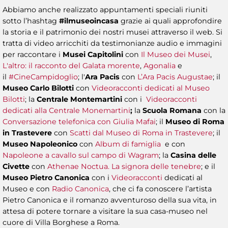
Abbiamo anche realizzato appuntamenti speciali riuniti
sotto l’hashtag
#ilmuseoincasa
grazie ai quali approfondire
la storia e il patrimonio dei nostri musei attraverso il web. Si
tratta di video arricchiti da testimonianze audio e immagini
per raccontare i
Musei Capitolini
con
Il Museo dei Musei
,
L'altro: il racconto del Galata morente
,
Agonalia
e
il
#CineCampidoglio
; l'
Ara Pacis
con
L’Ara Pacis Augustae
; il
Museo Carlo Bilotti
con
Videoracconti dedicati al Museo
Bilotti
; la
Centrale Montemartini
con i
Videoracconti
dedicati alla Centrale Monemartini
;
la
Scuola Romana
con la
Conversazione telefonica con Giulia Mafai
; il
Museo di Roma
in Trastevere
con
Scatti dal Museo di Roma in Trastevere
; il
Museo Napoleonico
con
Album di famiglia
e con
Napoleone a cavallo sul campo di Wagram
; la
Casina delle
Civette
con
Athenae Noctua. La signora delle tenebre
; e il
Museo Pietro Canonica
con i
Videoracconti
dedicati al
Museo
e con
Radio Canonica
, che ci fa conoscere l’artista
Pietro Canonica e il romanzo avventuroso della sua vita, in
attesa di potere tornare a visitare la sua casa-museo nel
cuore di Villa Borghese a Roma.