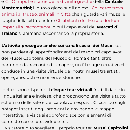
e
Gli Olimpi. Le statue delle divinità greche
della
Centrale
Montemartini
; il nuovo gioco sugli animali
Chi cerca trova...
animali al Museo, animali in Città
che riguarda vari musei e
luoghi della città; e infine
Gli abitanti del Museo dei Fori
Imperiali si raccontano!
in cui i capolavori dei
Mercati di
Traiano
si animano raccontando la propria storia.
L'attività prosegue anche sui canali social dei Musei
: da
non perdere gli approfondimenti dei maggiori capolavori
dei Musei Capitolini, del Museo di Roma e tanti altri:
partendo dal racconto di un'opera, un fil rouge narrativo ci
conduce in una visita virtuale dei nostri musei tra artisti,
opere, aneddoti e ricorrenze storiche.
Inoltre sono disponibili
cinque tour virtuali
fruibili da pc in
lingua italiana e inglese, che propongono una visita a tutto
schermo delle sale e dei capolavori esposti. Cliccando sugli
hotspot inseriti negli ambienti e navigando le mappe
interattive, la visita si approfondisce con elementi di
contesto come foto, video e testi.
Il visitatore può scegliere il proprio tour tra:
Musei Capitolini