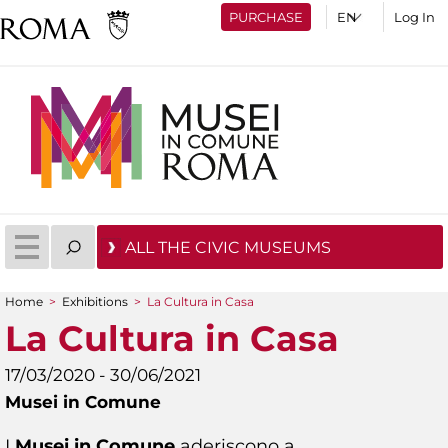
PURCHASE
Log In
ALL THE CIVIC MUSEUMS
Home
>
Exhibitions
>
La Cultura in Casa
You are here
La Cultura in Casa
17/03/2020 - 30/06/2021
Musei in Comune
I
Musei in Comune
aderiscono a