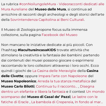
La rubrica
#conNoilungoleMura - Videoracconti dedicati alle
Mura Aureliane
del
Museo delle Mura
, si continua ad
arricchire di racconti degli archeologi e degli storici dell'arte
della
Sovrintendenza Capitolina ai Beni Culturali
.
Il Museo di Zoologia propone focus sulla immensa
collezione, sulla pagina
Facebook del Museo
Non mancano le iniziative dedicate ai più piccoli. Con
l’hashtag
#laculturaincasaKIDS
trovate attività che
stimolano la creatività e la fantasia dei bambini: partendo
dai contenuti dei musei possono giocare o esprimersi
raccontando le loro collezioni attraverso i loro occhi. Ecco
quindi i giochi de
La Casina delle Meraviglie
della
Casina
delle Civette
; oppure
Impara l’arte con Napoleone
del
Museo Napoleonico
;
Arreda la tua stanza metafisica
del
Museo Carlo Bilotti
;
Continua tu il racconto...
,
Disegna
dentro un elefante e libera la fantasia
e il contest
Un mondo
scomparso
del
Museo di Casal de’ Pazzi
;
Le lastre con le
fatiche di Eracle
,
La bambola di Crepereia
,
In fondo al mar...