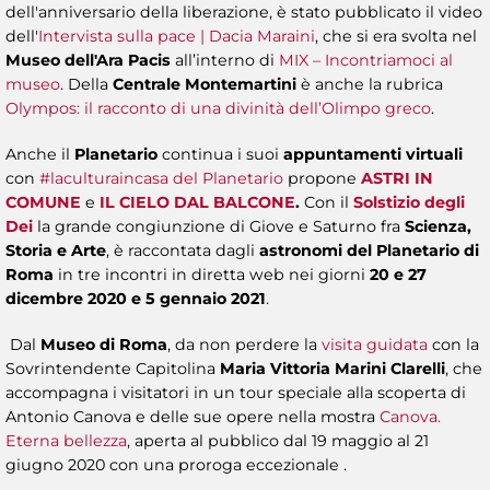
dell'anniversario della liberazione, è stato pubblicato il video
dell'
Intervista sulla pace | Dacia Maraini
, che si era svolta nel
Museo dell'Ara Pacis
all’interno di
MIX – Incontriamoci al
museo
. Della
Centrale Montemartini
è anche la rubrica
Olympos: il racconto di una divinità dell’Olimpo greco
.
Anche il
Planetario
continua i suoi
appuntamenti virtuali
con
#laculturaincasa del Planetario
propone
ASTRI IN
COMUNE
e
IL CIELO DAL BALCONE
.
Con il
Solstizio degli
Dei
la grande congiunzione di Giove e Saturno fra
Scienza,
Storia e Arte
, è raccontata dagli
astronomi del Planetario di
Roma
in tre incontri in diretta web nei giorni
20 e 27
dicembre 2020 e 5 gennaio 2021
.
Dal
Museo di Roma
, da non perdere la
visita guidata
con la
Sovrintendente Capitolina
Maria Vittoria Marini Clarelli
, che
accompagna i visitatori in un tour speciale alla scoperta di
Antonio Canova e delle sue opere nella mostra
Canova.
Eterna bellezza
, aperta al pubblico dal 19 maggio al 21
giugno 2020 con una proroga eccezionale .