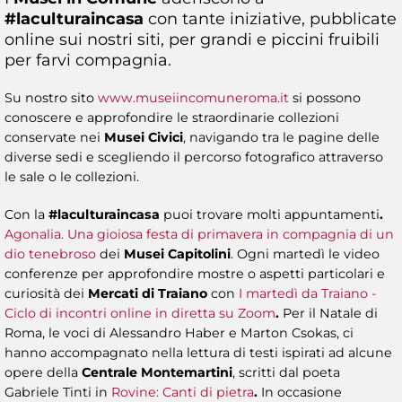
#laculturaincasa
con tante iniziative, pubblicate
online sui nostri siti, per grandi e piccini fruibili
per farvi compagnia.
Su nostro sito
www.museiincomuneroma.it
si possono
conoscere e approfondire le straordinarie collezioni
conservate nei
Musei Civici
, navigando tra le pagine delle
diverse sedi e scegliendo il percorso fotografico attraverso
le sale o le collezioni.
Con la
#laculturaincasa
puoi trovare molti appuntamenti
.
Agonalia. Una gioiosa festa di primavera in compagnia di un
dio tenebroso
dei
Musei Capitolini
. Ogni martedì le video
conferenze per approfondire mostre o aspetti particolari e
curiosità dei
Mercati di Traiano
con
I martedì da Traiano -
Ciclo di incontri online in diretta su Zoom
.
Per il Natale di
Roma, le voci di Alessandro Haber e Marton Csokas, ci
hanno accompagnato nella lettura di testi ispirati ad alcune
opere della
Centrale Montemartini
, scritti dal poeta
Gabriele Tinti in ​
Rovine: Canti di pietra
.
In occasione