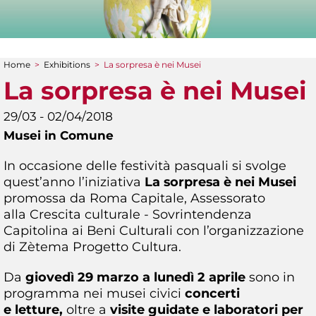
Home
>
Exhibitions
>
La sorpresa è nei Musei
You are here
La sorpresa è nei Musei
29/03 - 02/04/2018
Musei in Comune
In occasione delle festività pasquali si svolge
quest’anno l’iniziativa
La sorpresa è nei Musei
promossa da Roma Capitale, Assessorato
alla Crescita culturale - Sovrintendenza
Capitolina ai Beni Culturali con l’organizzazione
di Zètema Progetto Cultura.
Da
giovedì 29 marzo a lunedì 2 aprile
sono in
programma nei musei civici
concerti
e letture,
oltre a
visite guidate e laboratori per