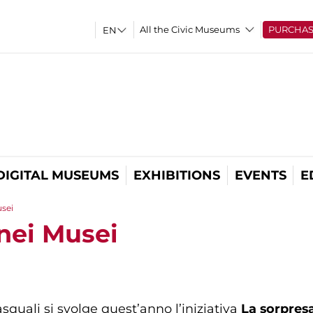
All the Civic Museums
PURCHA
DIGITAL MUSEUMS
EXHIBITIONS
EVENTS
E
usei
 nei Musei
asquali si svolge quest’anno l’iniziativa
La sorpres