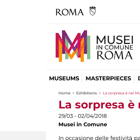
MUSEUMS
MASTERPIECES
Home
>
Exhibitions
>
La sorpresa è nei M
You are here
La sorpresa è
29/03 - 02/04/2018
Musei in Comune
In occasione delle festività p