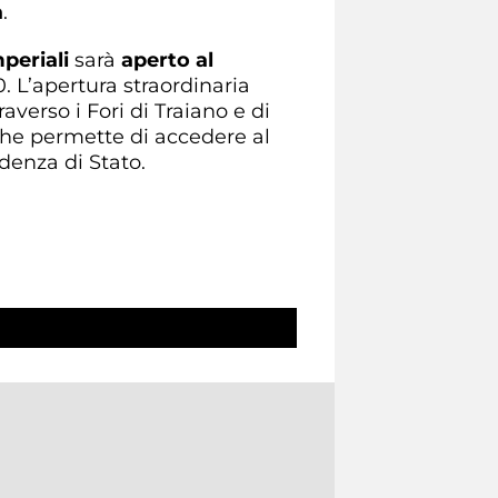
a
.
periali
sarà
aperto al
30. L’apertura straordinaria
averso i Fori di Traiano e di
che permette di accedere al
denza di Stato.