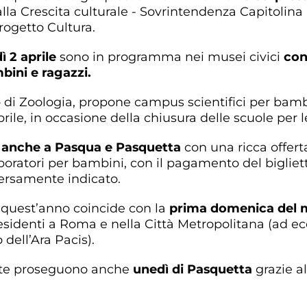
la Crescita culturale - Sovrintendenza Capitolina 
rogetto Cultura.
 2 aprile
sono in programma nei musei civici
con
bini e ragazzi.
co di Zoologia, propone campus scientifici per bambi
ile, in occasione della chiusura delle scuole per l
i anche a Pasqua e Pasquetta
con una ricca offert
aboratori per bambini, con il pagamento del bigliett
ersamente indicato.
 quest’anno coincide con la
prima domenica del 
 residenti a Roma e nella Città Metropolitana (ad e
dell’Ara Pacis).
arte proseguono anche
unedì di Pasquetta
grazie al