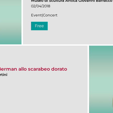
Museo di Scultura Antica Giovanni Barracco
02/04/2018
Event|Concert
Free
Berman allo scarabeo dorato
tini