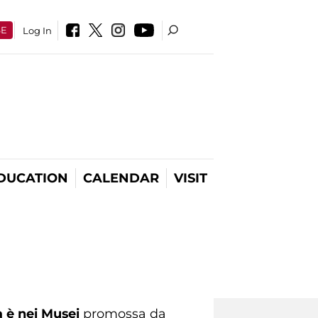
SE
Log In
DUCATION
CALENDAR
VISIT
a è nei Musei
promossa da