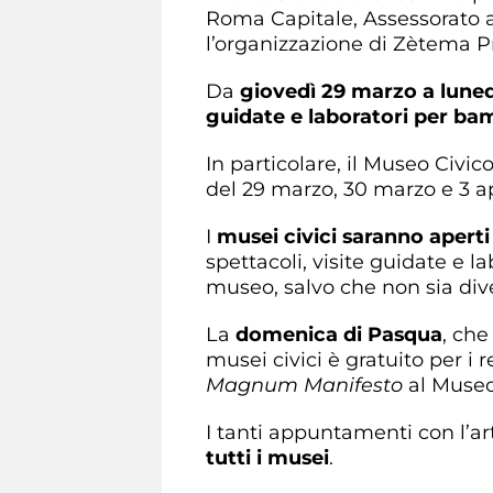
Roma Capitale, Assessorato al
l’organizzazione di Zètema P
Da
giovedì 29 marzo a lunedì
guidate e laboratori per bam
In particolare, il Museo Civi
del 29 marzo, 30 marzo e 3 apr
I
musei civici saranno apert
spettacoli, visite guidate e l
museo, salvo che non sia div
La
domenica di Pasqua
, che
musei civici è gratuito per i
Magnum Manifesto
al Museo 
I tanti appuntamenti con l’
tutti i musei
.