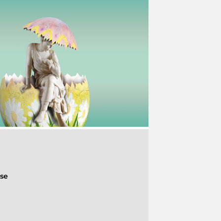
e
ese