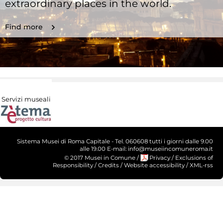
extraordinary places in the world.
Find more
Servizi museali
Sistema Musei di Roma Capitale - Tel. 060608 tutti i giorni dalle 9.00
alle 19.00 E-mail: info@museiincomuneroma.it
© 2017 Musei in Comune
/
Privacy
/
Exclusions of
Responsibility
/
Credits
/
Website accessibility
/
XML-rss