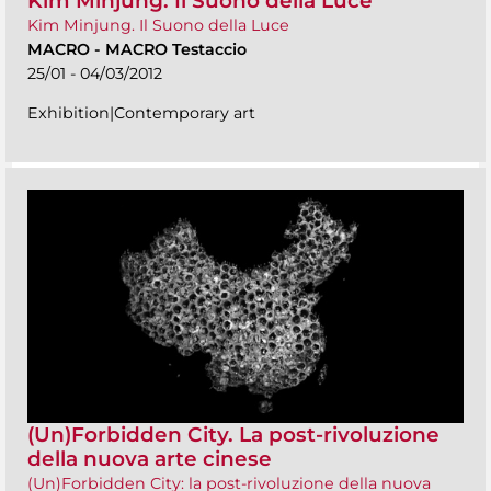
Kim Minjung. Il Suono della Luce
Kim Minjung. Il Suono della Luce
MACRO
-
MACRO Testaccio
25/01 - 04/03/2012
Exhibition|Contemporary art
(Un)Forbidden City. La post-rivoluzione
della nuova arte cinese
(Un)Forbidden City: la post-rivoluzione della nuova