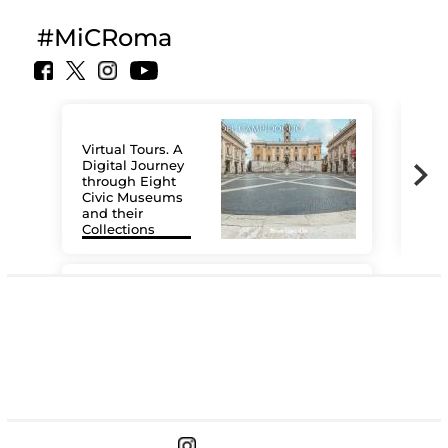
#MiCRoma
Virtual Tours. A
Digital Journey
through Eight
Civic Museums
and their
Collections
The
#DiscoverMiC