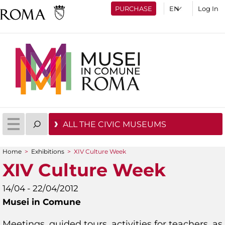
PURCHASE
Log In
ALL THE CIVIC MUSEUMS
Home
>
Exhibitions
>
XIV Culture Week
You are here
XIV Culture Week
14/04 - 22/04/2012
Musei in Comune
Meetings, guided tours, activities for teachers, as