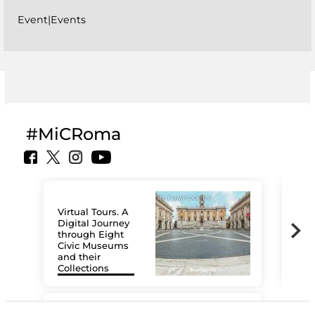
Event|Events
#MiCRoma
Virtual Tours. A
Digital Journey
through Eight
Civic Museums
and their
Collections
The