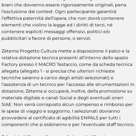
brani che dovranno essere rigorosamente originali, pena
l’esclusione dal contest. Ogni partecipante garantirà
l’effettiva paternità dell’opera, che non dovrà contenere
elementi che violino la legge ed i diritti di terzi, né
contenere espliciti messaggi offensivi, politici e/o
pubblicitari a favore di persone, o servizi.
Zètema Progetto Cultura mette a disposizione il palco e la
relativa dotazione tecnica presenti all’interno dello spazio
Factory presso il MACRO Testaccio, come da scheda tecnica
allegata (allegato 1 - si precisa che ulteriori richieste
tecniche saranno a carico degli artisti selezionati) e
l’assistenza di un tecnico per l’accesso alle strumentazioni in
dotazione; Zètema si occuperà, inoltre, della promozione su
materiale digitale e canali Social e degli eventuali oneri
SIAE. Non verrà corrisposto alcun compenso e rimborso per
le spese di viaggio e soggiorno. I selezionati dovranno
provvedere al certificato di agibilità ENPALS per tutti i
componenti che si esibiranno e per l’eventuale staff tecnico.