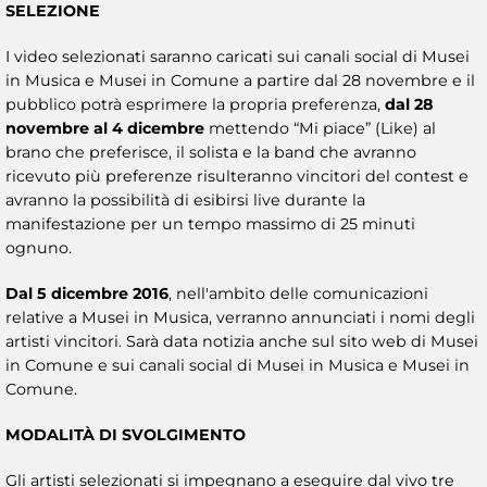
SELEZIONE
I video selezionati saranno caricati sui canali social di Musei
in Musica e Musei in Comune a partire dal 28 novembre e il
pubblico potrà esprimere la propria preferenza,
dal 28
novembre al 4 dicembre
mettendo “Mi piace” (Like) al
brano che preferisce, il solista e la band che avranno
ricevuto più preferenze risulteranno vincitori del contest e
avranno la possibilità di esibirsi live durante la
manifestazione per un tempo massimo di 25 minuti
ognuno.
Dal 5 dicembre 2016
, nell'ambito delle comunicazioni
relative a Musei in Musica, verranno annunciati i nomi degli
artisti vincitori. Sarà data notizia anche sul sito web di Musei
in Comune e sui canali social di Musei in Musica e Musei in
Comune.
MODALITÀ DI SVOLGIMENTO
Gli artisti selezionati si impegnano a eseguire dal vivo tre