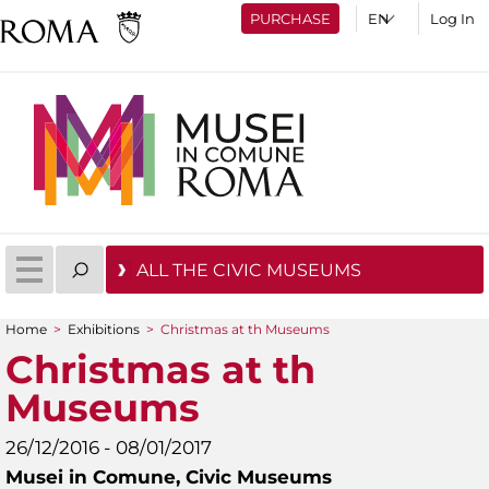
PURCHASE
Log In
ALL THE CIVIC MUSEUMS
Home
>
Exhibitions
>
Christmas at th Museums
You are here
Christmas at th
Museums
26/12/2016 - 08/01/2017
Musei in Comune,
Civic Museums