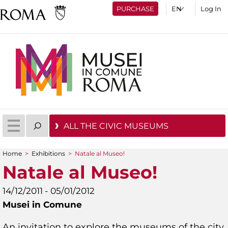
PURCHASE
Log In
ALL THE CIVIC MUSEUMS
Home
>
Exhibitions
>
Natale al Museo!
You are here
Natale al Museo!
14/12/2011 - 05/01/2012
Musei in Comune
An invitation to explore the museums of the city