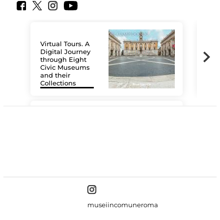
Virtual Tours. A
Digital Journey
through Eight
Civic Museums
and their
Collections
The
#DiscoverMiC
museiincomuneroma