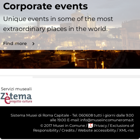
Corporate events
Unique events in some of the most
extraordinary places in the world.
Find more
Servizi museali
Sistema Musei di Roma Capitale - Tel. 060608 tutti i giorni dalle 9.00
alle 19.00 E-mail: info@museiincomuneroma.it
© 2017 Musei in Comune
/
Privacy
/
Exclusions of
Responsibility
/
Credits
/
Website accessibility
/
XML-rss