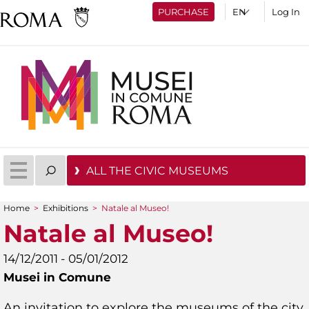
PURCHASE
Log In
ALL THE CIVIC MUSEUMS
Home
>
Exhibitions
>
Natale al Museo!
You are here
Natale al Museo!
14/12/2011 - 05/01/2012
Musei in Comune
An invitation to explore the museums of the city