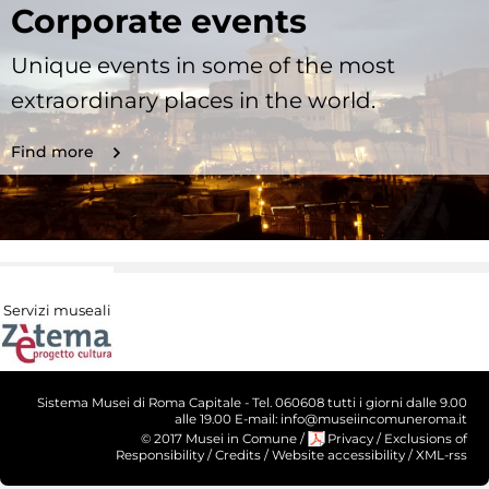
Corporate events
Unique events in some of the most
extraordinary places in the world.
Find more
Servizi museali
Sistema Musei di Roma Capitale - Tel. 060608 tutti i giorni dalle 9.00
alle 19.00 E-mail: info@museiincomuneroma.it
© 2017 Musei in Comune
/
Privacy
/
Exclusions of
Responsibility
/
Credits
/
Website accessibility
/
XML-rss