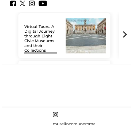
Virtual Tours. A
Digital Journey
through Eight
Civic Museums
and their
Collections
The
#DiscoverMiC
museiincomuneroma