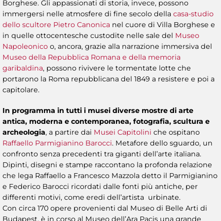
Borghese. Gli appassionati di storia, invece, possono
immergersi nelle atmosfere di fine secolo della
casa-studio
dello scultore Pietro Canonica
nel cuore di Villa Borghese e
in quelle ottocentesche custodite nelle sale del
Museo
Napoleonico
o, ancora, grazie alla narrazione immersiva del
Museo della Repubblica Romana e della memoria
garibaldina
, possono rivivere le tormentate lotte che
portarono la Roma repubblicana del 1849 a resistere e poi a
capitolare.
In programma in tutti i musei diverse mostre di arte
antica, moderna e contemporanea, fotografia, scultura e
archeologia
, a partire dai
Musei Capitolini
che ospitano
Raffaello Parmigianino Barocci
. Metafore dello sguardo, un
confronto senza precedenti tra giganti dell’arte italiana.
Dipinti, disegni e stampe raccontano la profonda relazione
che lega Raffaello a Francesco Mazzola detto il Parmigianino
e Federico Barocci ricordati dalle fonti più antiche, per
differenti motivi, come eredi dell’artista urbinate.
Con circa 170 opere provenienti dal Museo di Belle Arti di
Budapest, è in corso al Museo dell’Ara Pacis una grande