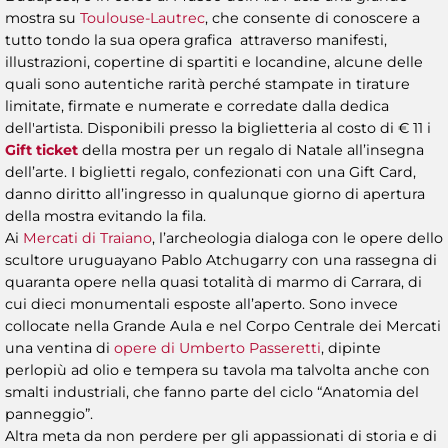
mostra su
Toulouse-Lautrec
, che consente di conoscere a
tutto tondo la sua opera grafica attraverso manifesti,
illustrazioni, copertine di spartiti e locandine, alcune delle
quali sono autentiche rarità perché stampate in tirature
limitate, firmate e numerate e corredate dalla dedica
dell'artista. Disponibili presso la biglietteria al costo di € 11 i
Gift ticket
della mostra per un regalo di Natale all’insegna
dell’arte. I biglietti regalo, confezionati con una Gift Card,
danno diritto all’ingresso in qualunque giorno di apertura
della mostra evitando la fila.
Ai
Mercati di Traiano
, l’archeologia dialoga con le opere dello
scultore uruguayano Pablo Atchugarry con una rassegna di
quaranta opere nella quasi totalità di marmo di Carrara, di
cui dieci monumentali esposte all’aperto. Sono invece
collocate nella Grande Aula e nel Corpo Centrale dei Mercati
una ventina di
opere di Umberto Passeretti
, dipinte
perlopiù ad olio e tempera su tavola ma talvolta anche con
smalti industriali, che fanno parte del ciclo “Anatomia del
panneggio”.
Altra meta da non perdere per gli appassionati di storia e di