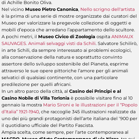
di Achille Bonito Oliva.
Nel vicino
Museo Pietro Canonica
,
Nello scrigno dell'artista
è la prima di una serie di mostre organizzate dai curatori del
Museo per valorizzare la pregevole collezione di oggetti e
mobili d’epoca che arredano l’appartamento dello scultore.
A pochi metri, il
Museo Civico di Zoologia
ospita
ANIMAUX
SAUVAGES. Animali selvaggi visti da Schili
. Salvatore Schilirò,
in arte Schili, da sempre interessato ai problemi ecologici,
alla conservazione della natura e soprattutto convinto
assertore dello sviluppo sostenibile del Pianeta, esprime
attraverso le sue opere pittoriche l’amore per gli animali
selvatici di qualsiasi continente, con una particolare
predilezione per quelli africani.
In un altro parco della città, al
Casino dei Principi e al
Casino Nobile di Villa Torlonia
è possibile visitare fino al 10
gennaio la mostra
Mario Sironi e le illustrazioni per il “Popolo
d’Italia” 1921-1940
, che raccoglie 345 illustrazioni realizzate da
uno dei più grandi protagonisti dell’arte italiana del ‘900 per
il quotidiano ufficiale del Partito Fascista.
Ampia scelta, come sempre, per l’arte contemporanea al
MACRO, Museo d’Arte Contemporanea di via Nizza
, tra cui