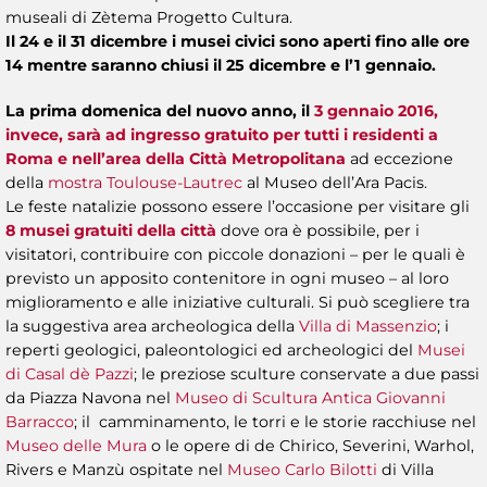
museali di Zètema Progetto Cultura.
Il 24 e il 31 dicembre i musei civici sono aperti fino alle ore
14 mentre saranno chiusi il 25 dicembre e l’1 gennaio.
La prima domenica del nuovo anno, il
3 gennaio 2016,
invece, sarà ad ingresso gratuito per tutti i residenti a
Roma e nell’area della Città Metropolitana
ad eccezione
della
mostra Toulouse-Lautrec
al Museo dell’Ara Pacis.
Le feste natalizie possono essere l’occasione per visitare gli
8 musei gratuiti della città
dove ora è possibile, per i
visitatori, contribuire con piccole donazioni – per le quali è
previsto un apposito contenitore in ogni museo – al loro
miglioramento e alle iniziative culturali. Si può scegliere tra
la suggestiva area archeologica della
Villa di Massenzio
; i
reperti geologici, paleontologici ed archeologici del
Musei
di Casal dè Pazzi
; le preziose sculture conservate a due passi
da Piazza Navona nel
Museo di Scultura Antica Giovanni
Barracco
; il camminamento, le torri e le storie racchiuse nel
Museo delle Mura
o le opere di de Chirico, Severini, Warhol,
Rivers e Manzù ospitate nel
Museo Carlo Bilotti
di Villa