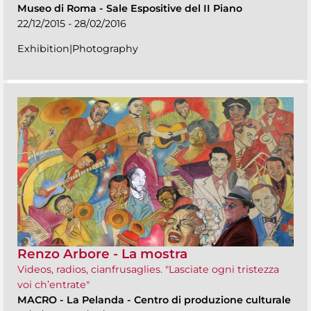
Museo di Roma
-
Sale Espositive del II Piano
22/12/2015 - 28/02/2016
Exhibition|Photography
Renzo Arbore - La mostra
Videos, radios, cianfrusaglies. "Lasciate ogni tristezza
voi ch’entrate"
MACRO
-
La Pelanda - Centro di produzione culturale