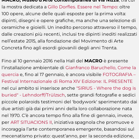
la mostra dedicata a
Gillo Dorfles. Essere nel Tempo
: oltre
100 opere, alcune delle quali esposte per la prima volta:
dipinti, disegni e opere grafiche, ma anche una selezione di
ceramiche e gioielli. Un inedito percorso attraverso il tempo,
dalle creazioni più recenti, inclusi tre dipinti inediti realizzati
nell’estate 2015, alla fondazione del Movimento di Arte
Concreta fino agli esordi giovanili degli anni Trenta.
Fino al 10 gennaio 2016 nella Hall del
MACRO
è presente
l’installazione ambientale di
Gianfranco Baruchello, Come la
quercia
e, fino al 17 gennaio, è ancora visibile
FOTOGRAFIA –
Festival Internazionale di Roma XIV Edizione: IL PRESENTE
nel cui ambito si inserisce anche
"SIRIUS - Where the dog is
buried"
- Lehndorff/Trülzsch
, sette grandi fotografie e sedici
piccole polaroids testimoni del 'bodywork' sperimentato dai
due artisti già dai primi anni della loro collaborazione nata
nel 1970. C’è ancora tempo fino alla fine di gennaio, invece,
per
ART SITUACIONS II
, iniziativa spagnola che promuove e
incoraggia l’arte contemporanea emergente, basandosi sul
mecenatismo privato: quest’anno, per la seconda edizione,