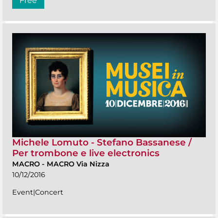
Free
Michele Lomuto - Stefano Bassanese /
Per trombone e live electronics
MACRO
-
MACRO Via Nizza
10/12/2016
Event|Concert