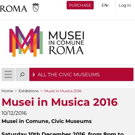
PURCHASE
Log In
ALL THE CIVIC MUSEUMS
Home
>
Exhibitions
>
Musei in Musica 2016
You are here
Musei in Musica 2016
10/12/2016
Musei in Comune,
Civic Museums
Saturday 10th December 2016, from 8pm to