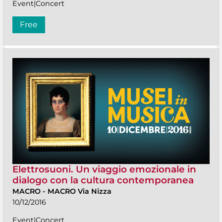
Event|Concert
Free
Elettrosuoni. Un viaggio emozionale in
dialogo con la cultura contemporanea
MACRO
-
MACRO Via Nizza
10/12/2016
Event|Concert