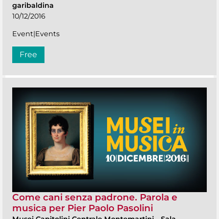
garibaldina
10/12/2016
Event|Events
Free
Come cani senza padrone. Parola e
musica per Pier Paolo Pasolini
Musei Capitolini Centrale Montemartini
-
Sala