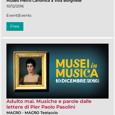
Museo Pietro Canonica a Villa Borghese
10/12/2016
Event|Events
Free
Adulto mai. Musiche e parole dalle
lettere di Pier Paolo Pasolini
MACRO
-
MACRO Testaccio