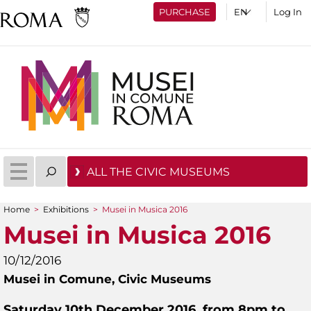
PURCHASE
Log In
ALL THE CIVIC MUSEUMS
Home
>
Exhibitions
>
Musei in Musica 2016
You are here
Musei in Musica 2016
10/12/2016
Musei in Comune,
Civic Museums
Saturday 10th December 2016, from 8pm to