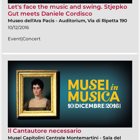
Let's face the music and swing. Stjepko
Gut meets Daniele Cordisco
Museo dell'Ara Pacis
-
Auditorium, Via di Ripetta 190
10/12/2016
Event|Concert
Il Cantautore necessario
Musei Capitolini Centrale Montemartini
-
Sala del