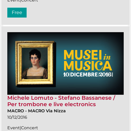
Free
Michele Lomuto - Stefano Bassanese /
Per trombone e live electronics
MACRO
-
MACRO Via Nizza
10/12/2016
Event|Concert