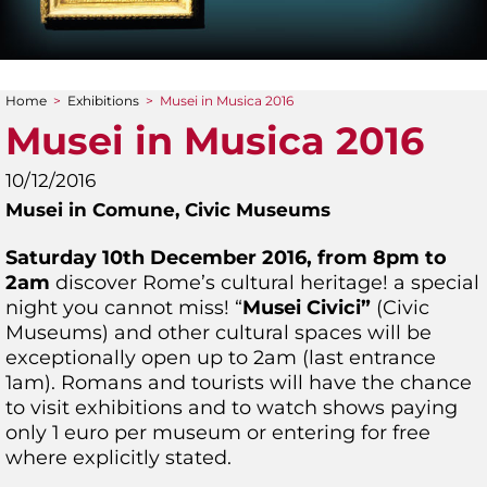
Home
>
Exhibitions
>
Musei in Musica 2016
You are here
Musei in Musica 2016
10/12/2016
Musei in Comune,
Civic Museums
Saturday 10th December 2016, from 8pm to
2am
discover Rome’s cultural heritage! a special
night you cannot miss! “
Musei Civici”
(Civic
Museums) and other cultural spaces will be
exceptionally open up to 2am (last entrance
1am). Romans and tourists will have the chance
to visit exhibitions and to watch shows paying
only 1 euro per museum or entering for free
where explicitly stated.