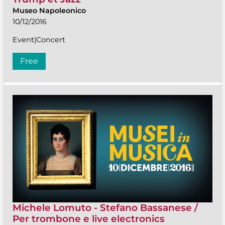
Museo Napoleonico
10/12/2016
Event|Concert
Free
Michele Lomuto - Stefano Bassanese /
Per trombone e live electronics