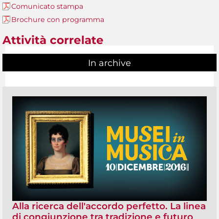
Comunicato stampa
Brochure con programma
Attività correlate
In archive
Alla ricerca dell'accordo perfetto. La linea
di congiunzione tra tradizione e futuro