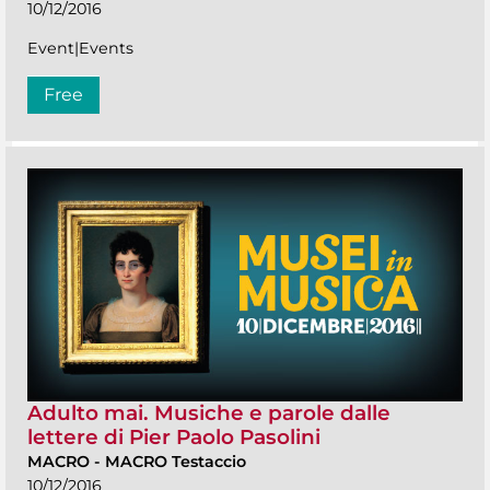
10/12/2016
Event|Events
Free
Adulto mai. Musiche e parole dalle
lettere di Pier Paolo Pasolini
MACRO
-
MACRO Testaccio
10/12/2016