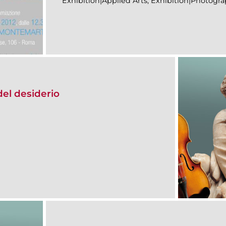
Exhibition|Applied Arts, Exhibition|Photogr
el desiderio