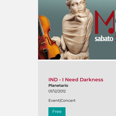
IND - I Need Darkness
Planetario
01/12/2012
Event|Concert
Free