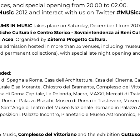
es, and special opening from 20.00 to 02.00.
Music
2012 and interact with us on Twitter
#
MUSic
MS IN MUSIC
takes place on Saturday, December 1 from 20:0
tiche Culturali e Centro Storico - Sovraintendenza ai Beni Cul
:
Acea
. Organized by
Zètema Progetto Cultura.
e admission hosted in more than 35 venues, including museu
d permanent collections), with special late night opening and
uded
:
i Spagna a Roma, Casa dell'Architettura, Casa del Cinema, Cas
rale Elsa Morante, Chiostro del Bramante, Complesso del Vittor
na di Roma Capitale, La Pelanda, Macro, MAXXI, Mercati di Traia
Roma - Palazzo Braschi, Museo di Roma in Trastevere, Museo d
el Sant’Angelo, Teatro del Museo Nazionale Romano in Palazz
sposizioni, Palazzo Incontro, Planetario e Museo Astronomico, 
n Music,
Complesso del Vittoriano
and the exhibition
Guttuso.