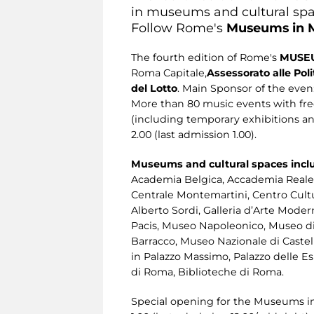
in museums and cultural spac
Follow Rome's
Museums
in
The fourth edition of Rome's
MUSEU
Roma Capitale,
Assessorato alle Poli
del Lotto
. Main Sponsor of the even
More than 80 music events with fre
(including temporary exhibitions an
2.00 (last admission 1.00).
Museums and cultural spaces incl
Academia Belgica, Accademia Reale d
Centrale Montemartini, Centro Cultu
Alberto Sordi, Galleria d’Arte Moder
Pacis, Museo Napoleonico, Museo di 
Barracco, Museo Nazionale di Cast
in Palazzo Massimo, Palazzo delle E
di Roma, Biblioteche di Roma.
Special opening for the Museums i