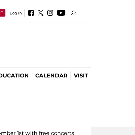
SE
Log In
DUCATION
CALENDAR
VISIT
mber 1st with free concerts