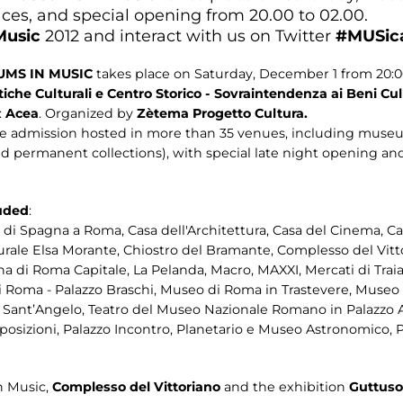
es, and special opening from 20.00 to 02.00.
Music
2012 and interact with us on Twitter
#
MUSic
MS IN MUSIC
takes place on Saturday, December 1 from 20:0
tiche Culturali e Centro Storico - Sovraintendenza ai Beni Cul
:
Acea
. Organized by
Zètema Progetto Cultura.
e admission hosted in more than 35 venues, including museu
d permanent collections), with special late night opening and
uded
:
i Spagna a Roma, Casa dell'Architettura, Casa del Cinema, Cas
rale Elsa Morante, Chiostro del Bramante, Complesso del Vittor
na di Roma Capitale, La Pelanda, Macro, MAXXI, Mercati di Traia
Roma - Palazzo Braschi, Museo di Roma in Trastevere, Museo d
el Sant’Angelo, Teatro del Museo Nazionale Romano in Palazz
sposizioni, Palazzo Incontro, Planetario e Museo Astronomico, 
n Music,
Complesso del Vittoriano
and the exhibition
Guttuso.