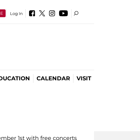
SE
Log In
DUCATION
CALENDAR
VISIT
mber 1st with free concerts