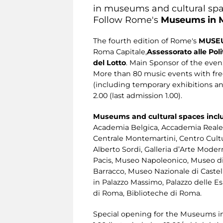
in museums and cultural spac
Follow Rome's
Museums
in
The fourth edition of Rome's
MUSEU
Roma Capitale,
Assessorato alle Poli
del Lotto
. Main Sponsor of the even
More than 80 music events with fre
(including temporary exhibitions an
2.00 (last admission 1.00).
Museums and cultural spaces incl
Academia Belgica, Accademia Reale d
Centrale Montemartini, Centro Cultu
Alberto Sordi, Galleria d’Arte Moder
Pacis, Museo Napoleonico, Museo di 
Barracco, Museo Nazionale di Cast
in Palazzo Massimo, Palazzo delle E
di Roma, Biblioteche di Roma.
Special opening for the Museums i