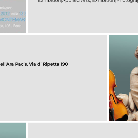
Exhibition|Applied Arts, Exhibition|Photogr
ll'Ara Pacis, Via di Ripetta 190