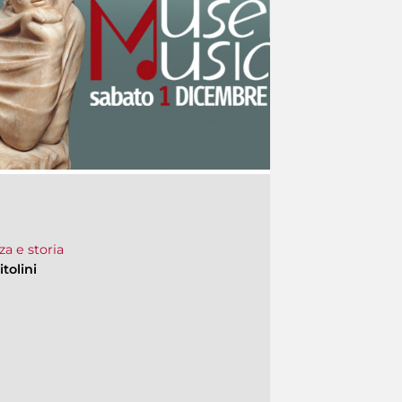
za e storia
tolini