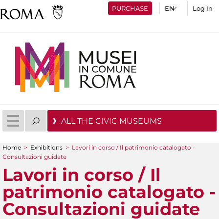
PURCHASE
Log In
ALL THE CIVIC MUSEUMS
Home
>
Exhibitions
>
Lavori in corso / Il patrimonio catalogato -
You are here
Consultazioni guidate
Lavori in corso / Il
patrimonio catalogato -
Consultazioni guidate