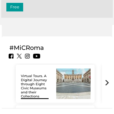
Free
#MiCRoma
Virtual Tours. A
Digital Journey
through Eight
Civic Museums
and their
Collections
The