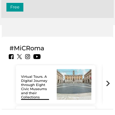
Free
#MiCRoma
Virtual Tours. A
Digital Journey
through Eight
Civic Museums
and their
Collections
The