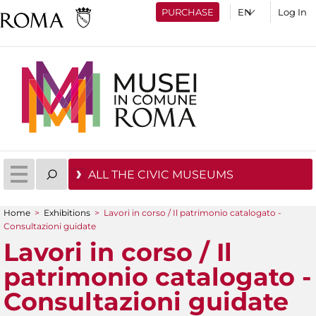
PURCHASE
Log In
ALL THE CIVIC MUSEUMS
Home
>
Exhibitions
>
Lavori in corso / Il patrimonio catalogato -
You are here
Consultazioni guidate
Lavori in corso / Il
patrimonio catalogato -
Consultazioni guidate