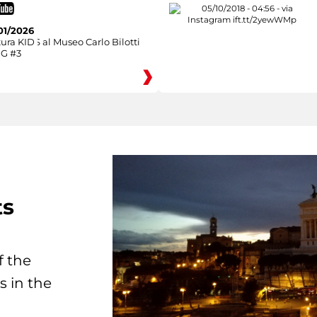
01/2026
ura KIDS al Museo Carlo Bilotti
NG #3
ts
f the
s in the