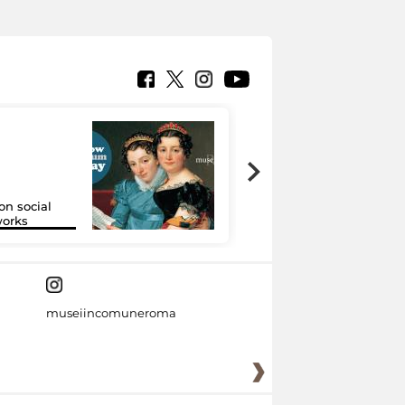
on social
Google Arts &
orks
Culture
museiincomuneroma