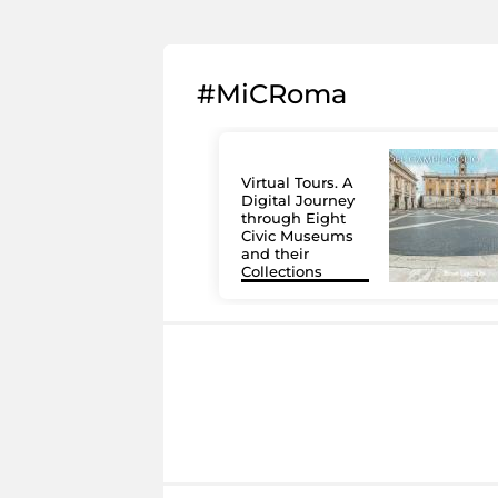
#MiCRoma
Virtual Tours. A
Digital Journey
through Eight
Civic Museums
and their
Collections