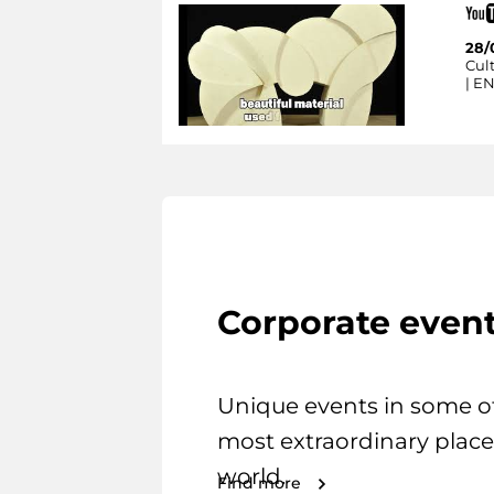
28/
Cult
| E
Corporate even
Unique events in some o
most extraordinary place
world.
Find more