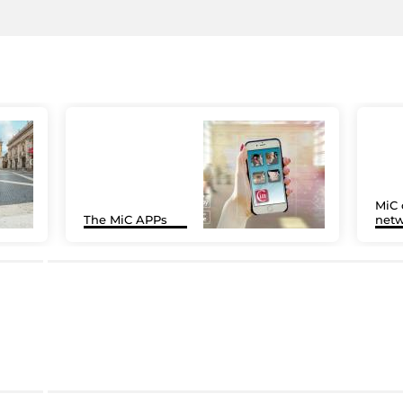
MiC 
The MiC APPs
netw