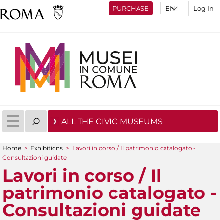
PURCHASE
Log In
ALL THE CIVIC MUSEUMS
Home
>
Exhibitions
>
Lavori in corso / Il patrimonio catalogato -
You are here
Consultazioni guidate
Lavori in corso / Il
patrimonio catalogato -
Consultazioni guidate