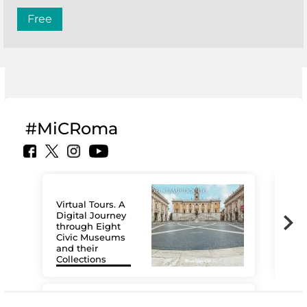
Free
#MiCRoma
Virtual Tours. A
Digital Journey
through Eight
Civic Museums
and their
Collections
The