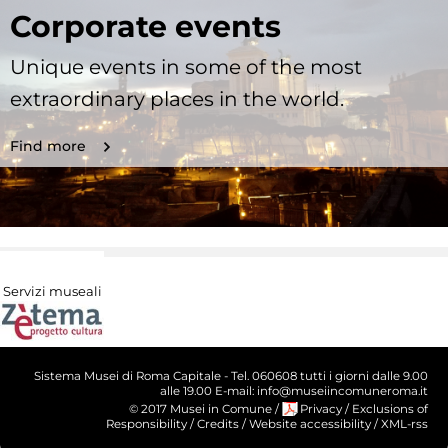
Corporate events
Unique events in some of the most
extraordinary places in the world.
Find more
Servizi museali
Sistema Musei di Roma Capitale - Tel. 060608 tutti i giorni dalle 9.00
alle 19.00 E-mail: info@museiincomuneroma.it
© 2017 Musei in Comune
/
Privacy
/
Exclusions of
Responsibility
/
Credits
/
Website accessibility
/
XML-rss