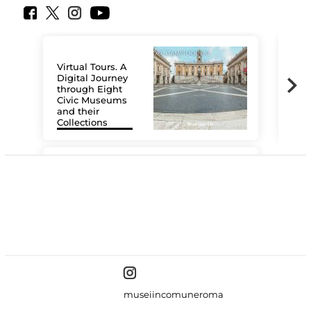
Virtual Tours. A
Digital Journey
through Eight
Civic Museums
and their
Collections
The
#DiscoverMiC
museiincomuneroma