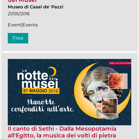
Museo di Casal de' Pazzi
21/05/2016
Event|Events
Free
Il canto di Sethi - Dalla Mesopotamia
all'Egitto, la musica dei volti di pietra