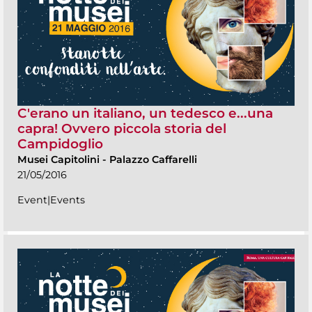
C'erano un italiano, un tedesco e...una
capra! Ovvero piccola storia del
Campidoglio
Musei Capitolini
-
Palazzo Caffarelli
21/05/2016
Event|Events