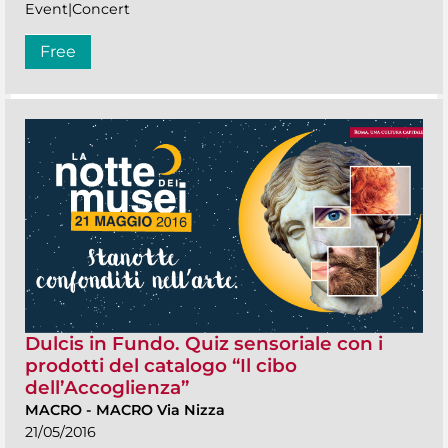
Event|Concert
Free
Dulcis in Fundo. Quiz sensoriale con i
prodotti del catalogo “Il cibo
dell’Accoglienza”
MACRO
-
MACRO Via Nizza
21/05/2016