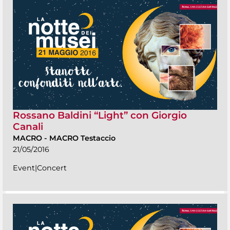
Rossano Baldini “Light” con Giorgio
Canali
MACRO
-
MACRO Testaccio
21/05/2016
Event|Concert