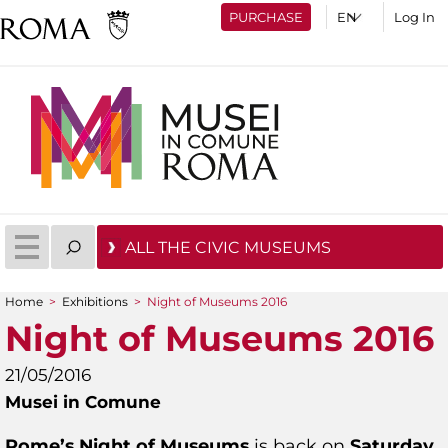
PURCHASE
Log In
ALL THE CIVIC MUSEUMS
Home
>
Exhibitions
>
Night of Museums 2016
You are here
Night of Museums 2016
21/05/2016
Musei in Comune
Rome’s Night of Museums
is back on
Saturday,