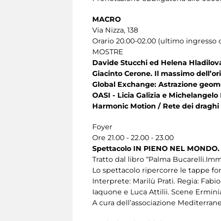
MACRO
Via Nizza, 138
Orario 20.00-02.00 (ultimo ingresso o
MOSTRE
Davide Stucchi ed Helena Hladilov
Giacinto Cerone. Il massimo dell’or
Global Exchange: Astrazione geome
OASI - Licia Galizia e Michelangel
Harmonic Motion / Rete dei drag
Foyer
Ore 21.00 - 22.00 - 23.00
Spettacolo IN PIENO NEL MONDO
Tratto dal libro “Palma Bucarelli.Im
Lo spettacolo ripercorre le tappe fo
Interprete: Marilù Prati. Regia: Fa
Iaquone e Luca Attilii. Scene Ermini
A cura dell’associazione Mediterran