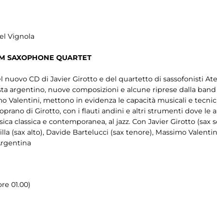
el Vignola
ATEM SAXOPHONE QUARTET
el nuovo CD di Javier Girotto e del quartetto di sassofonisti
sta argentino, nuove composizioni e alcune riprese dalla band s
o Valentini, mettono in evidenza le capacità musicali e tecni
prano di Girotto, con i flauti andini e altri strumenti dove le
musica classica e contemporanea, al jazz. Con Javier Girotto (sax s
lla (sax alto), Davide Bartelucci (sax tenore), Massimo Valentini
Argentina
re 01.00)