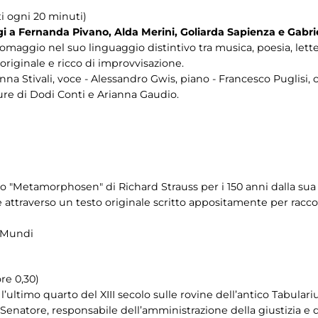
ti ogni 20 minuti)
 Fernanda Pivano, Alda Merini, Goliarda Sapienza e Gabriel
 omaggio nel suo linguaggio distintivo tra musica, poesia, lett
originale e ricco di improvvisazione.
nna Stivali, voce - Alessandro Gwis, piano - Francesco Puglisi, 
ure di Dodi Conti e Arianna Gaudio.
 "Metamorphosen" di Richard Strauss per i 150 anni dalla sua na
 attraverso un testo originale scritto appositamente per racco
e Mundi
ore 0,30)
e l’ultimo quarto del XIII secolo sulle rovine dell’antico Tabular
 Senatore, responsabile dell’amministrazione della giustizia e de