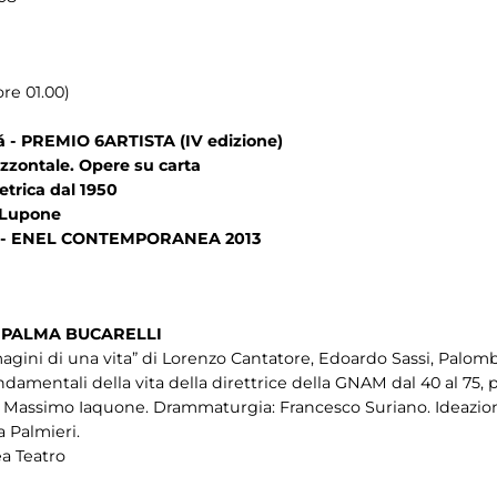
re 01.00)
á - PREMIO 6ARTISTA (IV edizione)
izzontale. Opere su carta
trica dal 1950
o Lupone
hi - ENEL CONTEMPORANEA 2013
. PALMA BUCARELLI
magini di una vita” di Lorenzo Cantatore, Edoardo Sassi, Palomb
ndamentali della vita della direttrice della GNAM dal 40 al 75
bio Massimo Iaquone. Drammaturgia: Francesco Suriano. Ideazion
a Palmieri.
ea Teatro