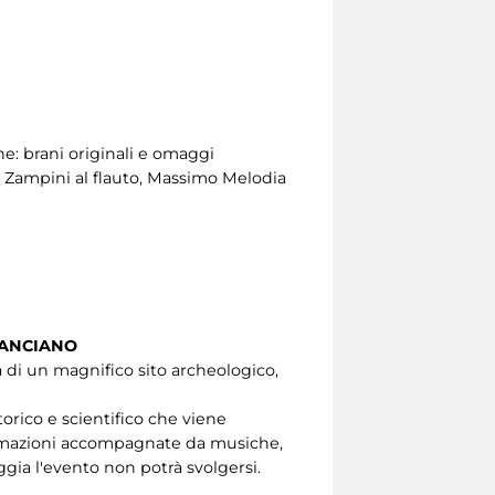
ne: brani originali e omaggi
o Zampini al flauto, Massimo Melodia
LANCIANO
a di un magnifico sito archeologico,
orico e scientifico che viene
 animazioni accompagnate da musiche,
ggia l'evento non potrà svolgersi.