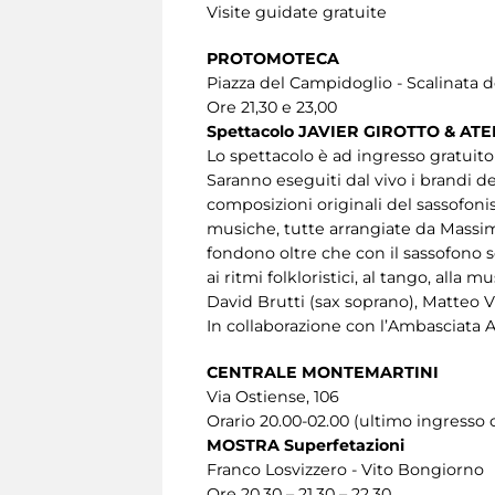
Visite guidate gratuite
PROTOMOTECA
Piazza del Campidoglio - Scalinata d
Ore 21,30 e 23,00
Spettacolo JAVIER GIROTTO & 
Lo spettacolo è ad ingresso gratuito
Saranno eseguiti dal vivo i brandi d
composizioni originali del sassofoni
musiche, tutte arrangiate da Massim
fondono oltre che con il sassofono so
ai ritmi folkloristici, al tango, alla 
David Brutti (sax soprano), Matteo Vi
In collaborazione con l’Ambasciata 
CENTRALE MONTEMARTINI
Via Ostiense, 106
Orario 20.00-02.00 (ultimo ingresso o
MOSTRA Superfetazioni
Franco Losvizzero - Vito Bongiorno
Ore 20.30 – 21.30 – 22.30