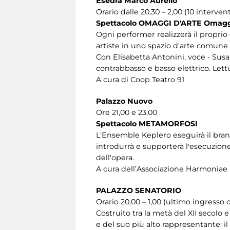
Esedra Marco Aurelio
Orario dalle 20,30 – 2,00 (10 interven
Spettacolo OMAGGI D'ARTE Omaggi a
Ogni performer realizzerà il proprio
artiste in uno spazio d'arte comune 
Con Elisabetta Antonini, voce - Susa
contrabbasso e basso elettrico. Lett
A cura di Coop Teatro 91
Palazzo Nuovo
Ore 21,00 e 23,00
Spettacolo METAMORFOSI
L'Ensemble Keplero eseguirà il brano
introdurrà e supporterà l'esecuzione
dell'opera.
A cura dell’Associazione Harmonia
PALAZZO SENATORIO
Orario 20,00 – 1,00 (ultimo ingresso 
Costruito tra la metà del XII secolo 
e del suo più alto rappresentante: il