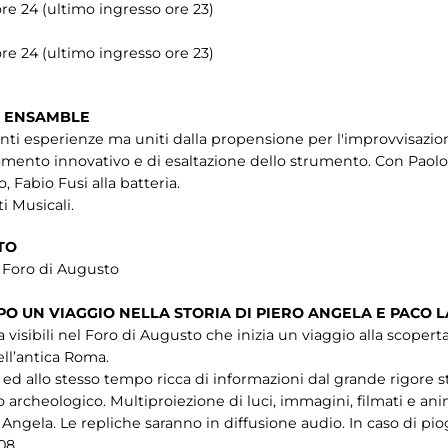
ore 24 (ultimo ingresso ore 23)
ore 24 (ultimo ingresso ore 23)
T ENSAMBLE
enti esperienze ma uniti dalla propensione per l'improvvisazio
iamento innovativo e di esaltazione dello strumento. Con Paol
o, Fabio Fusi alla batteria.
i Musicali.
TO
e Foro di Augusto
PO UN VIAGGIO NELLA STORIA DI PIERO ANGELA E PACO 
 visibili nel Foro di Augusto che inizia un viaggio alla scopert
ll’antica Roma.
 allo stesso tempo ricca di informazioni dal grande rigore st
sito archeologico. Multiproiezione di luci, immagini, filmati e
o Angela. Le repliche saranno in diffusione audio. In caso di pio
608