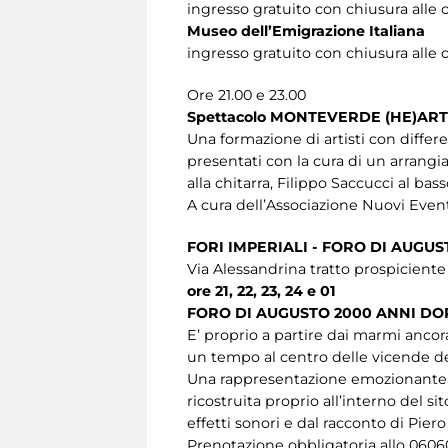
ingresso gratuito con chiusura alle 
Museo dell’Emigrazione Italiana
ingresso gratuito con chiusura alle 
Ore 21.00 e 23.00
Spettacolo MONTEVERDE (HE)AR
Una formazione di artisti con differ
presentati con la cura di un arrang
alla chitarra, Filippo Saccucci al bass
A cura dell’Associazione Nuovi Event
FORI IMPERIALI - FORO DI AUGUS
Via Alessandrina tratto prospicient
ore 21, 22, 23, 24 e 01
FORO DI AUGUSTO 2000 ANNI DO
E’ proprio a partire dai marmi ancora
un tempo al centro delle vicende de
Una rappresentazione emozionante ed
ricostruita proprio all’interno del 
effetti sonori e dal racconto di Pier
Prenotazione obbligatoria allo 060