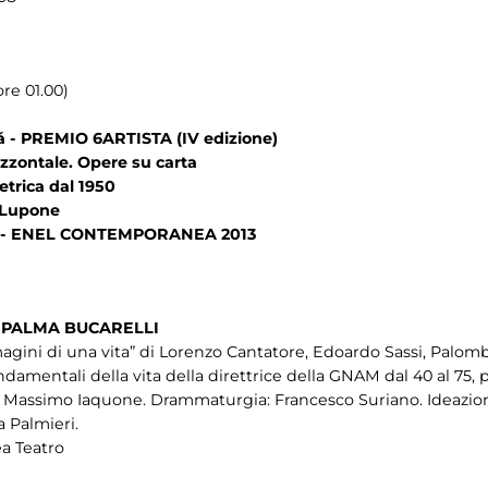
re 01.00)
á - PREMIO 6ARTISTA (IV edizione)
izzontale. Opere su carta
trica dal 1950
o Lupone
hi - ENEL CONTEMPORANEA 2013
. PALMA BUCARELLI
magini di una vita” di Lorenzo Cantatore, Edoardo Sassi, Palomb
ndamentali della vita della direttrice della GNAM dal 40 al 75
bio Massimo Iaquone. Drammaturgia: Francesco Suriano. Ideazion
a Palmieri.
ea Teatro