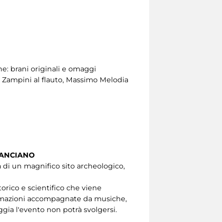
ne: brani originali e omaggi
o Zampini al flauto, Massimo Melodia
LANCIANO
a di un magnifico sito archeologico,
orico e scientifico che viene
 animazioni accompagnate da musiche,
ggia l'evento non potrà svolgersi.