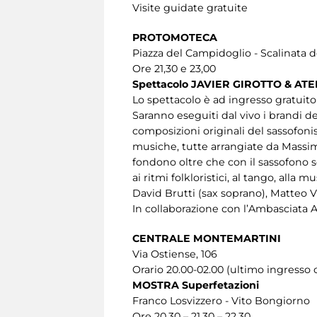
Visite guidate gratuite
PROTOMOTECA
Piazza del Campidoglio - Scalinata d
Ore 21,30 e 23,00
Spettacolo JAVIER GIROTTO & 
Lo spettacolo è ad ingresso gratuito
Saranno eseguiti dal vivo i brandi d
composizioni originali del sassofoni
musiche, tutte arrangiate da Massim
fondono oltre che con il sassofono so
ai ritmi folkloristici, al tango, alla 
David Brutti (sax soprano), Matteo Vi
In collaborazione con l’Ambasciata 
CENTRALE MONTEMARTINI
Via Ostiense, 106
Orario 20.00-02.00 (ultimo ingresso o
MOSTRA Superfetazioni
Franco Losvizzero - Vito Bongiorno
Ore 20.30 – 21.30 – 22.30