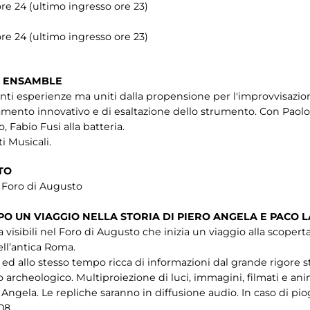
ore 24 (ultimo ingresso ore 23)
ore 24 (ultimo ingresso ore 23)
T ENSAMBLE
enti esperienze ma uniti dalla propensione per l'improvvisazio
iamento innovativo e di esaltazione dello strumento. Con Paol
o, Fabio Fusi alla batteria.
i Musicali.
TO
e Foro di Augusto
PO UN VIAGGIO NELLA STORIA DI PIERO ANGELA E PACO 
 visibili nel Foro di Augusto che inizia un viaggio alla scopert
ll’antica Roma.
 allo stesso tempo ricca di informazioni dal grande rigore st
sito archeologico. Multiproiezione di luci, immagini, filmati e
o Angela. Le repliche saranno in diffusione audio. In caso di pio
608