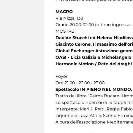
MACRO
Via Nizza, 138
Orario 20.00-02.00 (ultimo ingresso o
MOSTRE
Davide Stucchi ed Helena Hladilov
Giacinto Cerone. Il massimo dell’or
Global Exchange: Astrazione geome
OASI - Licia Galizia e Michelangel
Harmonic Motion / Rete dei drag
Foyer
Ore 21.00 - 22.00 - 23.00
Spettacolo IN PIENO NEL MONDO
Tratto dal libro “Palma Bucarelli.Im
Lo spettacolo ripercorre le tappe fo
Interprete: Marilù Prati. Regia: Fa
Iaquone e Luca Attilii. Scene Ermini
A cura dell’associazione Mediterran