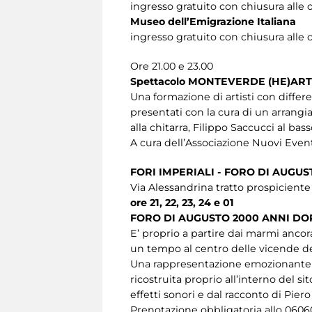
ingresso gratuito con chiusura alle 
Museo dell’Emigrazione Italiana
ingresso gratuito con chiusura alle 
Ore 21.00 e 23.00
Spettacolo MONTEVERDE (HE)AR
Una formazione di artisti con differ
presentati con la cura di un arrang
alla chitarra, Filippo Saccucci al bass
A cura dell’Associazione Nuovi Event
FORI IMPERIALI - FORO DI AUGUS
Via Alessandrina tratto prospicient
ore 21, 22, 23, 24 e 01
FORO DI AUGUSTO 2000 ANNI DO
E’ proprio a partire dai marmi ancora
un tempo al centro delle vicende de
Una rappresentazione emozionante ed
ricostruita proprio all’interno del 
effetti sonori e dal racconto di Pier
Prenotazione obbligatoria allo 060