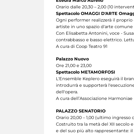
Esedra Marco Aurelio
Orario dalle 20,30 – 2,00 (10 interven
Spettacolo OMAGGI D'ARTE Omaggi a
Ogni performer realizzerà il proprio
artiste in uno spazio d'arte comune 
Con Elisabetta Antonini, voce - Susa
contrabbasso e basso elettrico. Lett
A cura di Coop Teatro 91
Palazzo Nuovo
Ore 21,00 e 23,00
Spettacolo METAMORFOSI
L'Ensemble Keplero eseguirà il brano
introdurrà e supporterà l'esecuzione
dell'opera.
A cura dell’Associazione Harmonia
PALAZZO SENATORIO
Orario 20,00 – 1,00 (ultimo ingresso 
Costruito tra la metà del XII secolo 
e del suo più alto rappresentante: il