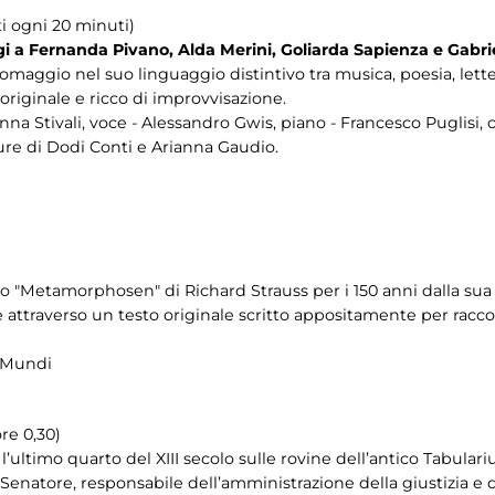
ti ogni 20 minuti)
 Fernanda Pivano, Alda Merini, Goliarda Sapienza e Gabriel
 omaggio nel suo linguaggio distintivo tra musica, poesia, lett
originale e ricco di improvvisazione.
nna Stivali, voce - Alessandro Gwis, piano - Francesco Puglisi, 
ure di Dodi Conti e Arianna Gaudio.
 "Metamorphosen" di Richard Strauss per i 150 anni dalla sua na
 attraverso un testo originale scritto appositamente per racco
e Mundi
ore 0,30)
e l’ultimo quarto del XIII secolo sulle rovine dell’antico Tabular
 Senatore, responsabile dell’amministrazione della giustizia e de