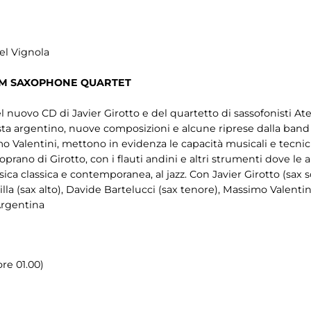
el Vignola
ATEM SAXOPHONE QUARTET
el nuovo CD di Javier Girotto e del quartetto di sassofonisti
sta argentino, nuove composizioni e alcune riprese dalla band s
o Valentini, mettono in evidenza le capacità musicali e tecni
prano di Girotto, con i flauti andini e altri strumenti dove le
musica classica e contemporanea, al jazz. Con Javier Girotto (sax s
lla (sax alto), Davide Bartelucci (sax tenore), Massimo Valentini
Argentina
re 01.00)