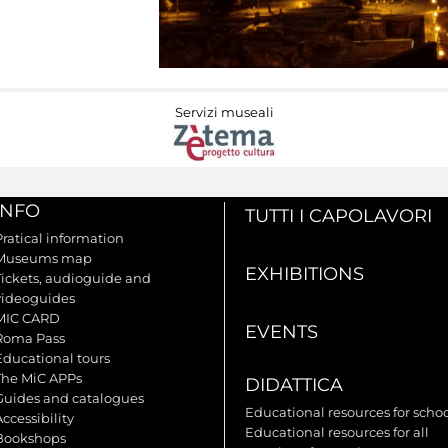
Servizi museali
INFO
TUTTI I CAPOLAVORI
Pratical information
Museums map
EXHIBITIONS
Tickets, audioguide and
videoguides
MIC CARD
EVENTS
Roma Pass
Educational tours
The MiC APPs
DIDATTICA
Guides and catalogues
Educational resources for scho
ccessibility
Educational resources for all
Bookshops