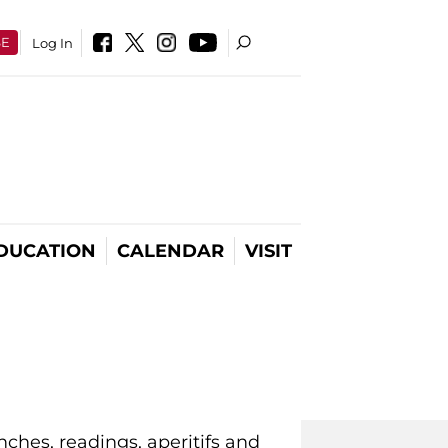
SE
Log In
DUCATION
CALENDAR
VISIT
ches, readings, aperitifs and