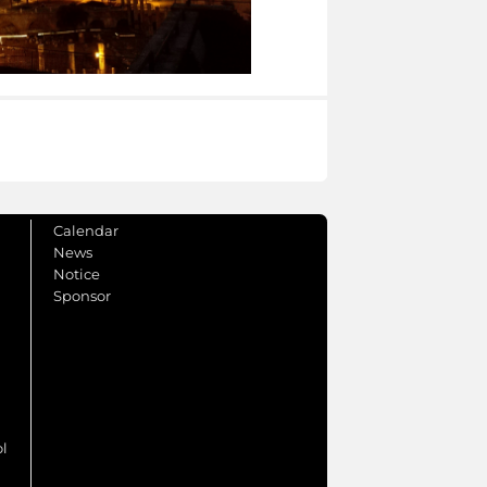
Calendar
News
Notice
Sponsor
ol