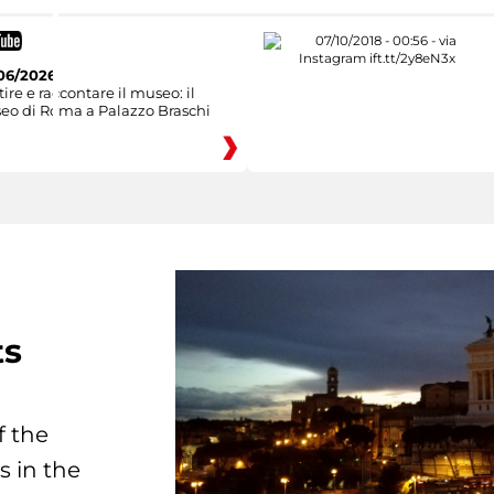
06/2026
ire e raccontare il museo: il
eo di Roma a Palazzo Braschi
ts
f the
s in the