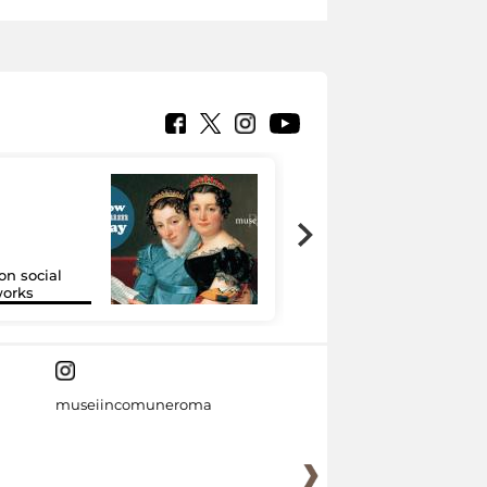
on social
Google Arts &
orks
Culture
museiincomuneroma