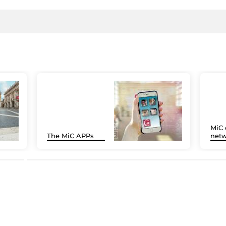
MiC 
The MiC APPs
netw