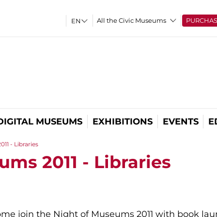
All the Civic Museums
PURCHA
DIGITAL MUSEUMS
EXHIBITIONS
EVENTS
E
11 - Libraries
ms 2011 - Libraries
Rome join the Night of Museums 2011 with book laun