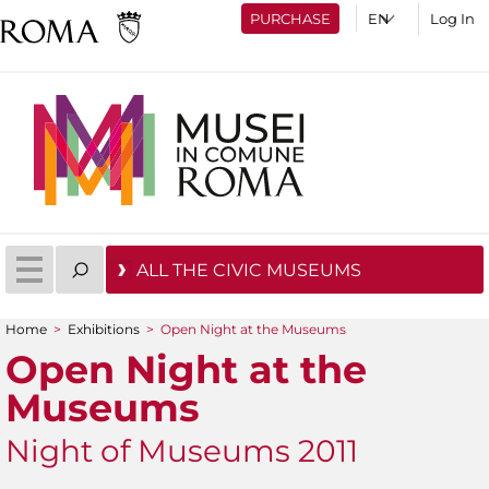
PURCHASE
Log In
ALL THE CIVIC MUSEUMS
Home
>
Exhibitions
>
Open Night at the Museums
You are here
Open Night at the
Museums
Night of Museums 2011