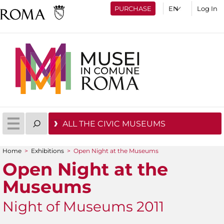
PURCHASE
Log In
ALL THE CIVIC MUSEUMS
Home
>
Exhibitions
>
Open Night at the Museums
You are here
Open Night at the
Museums
Night of Museums 2011