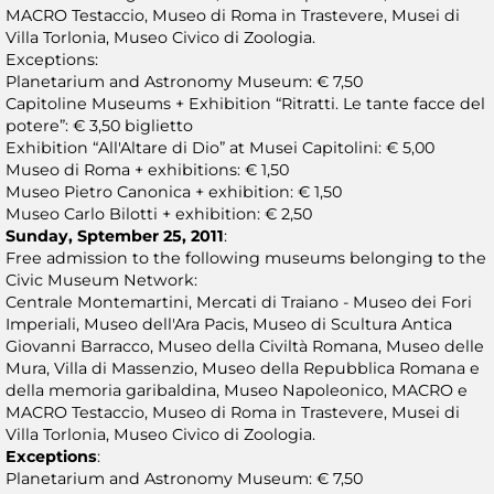
MACRO Testaccio, Museo di Roma in Trastevere, Musei di
Villa Torlonia, Museo Civico di Zoologia.
Exceptions:
Planetarium and Astronomy Museum: € 7,50
Capitoline Museums + Exhibition “Ritratti. Le tante facce del
potere”: € 3,50 biglietto
Exhibition “All'Altare di Dio” at Musei Capitolini: € 5,00
Museo di Roma + exhibitions: € 1,50
Museo Pietro Canonica + exhibition: € 1,50
Museo Carlo Bilotti + exhibition: € 2,50
Sunday, Sptember 25, 2011
:
Free admission to the following museums belonging to the
Civic Museum Network:
Centrale Montemartini, Mercati di Traiano - Museo dei Fori
Imperiali, Museo dell'Ara Pacis, Museo di Scultura Antica
Giovanni Barracco, Museo della Civiltà Romana, Museo delle
Mura, Villa di Massenzio, Museo della Repubblica Romana e
della memoria garibaldina, Museo Napoleonico, MACRO e
MACRO Testaccio, Museo di Roma in Trastevere, Musei di
Villa Torlonia, Museo Civico di Zoologia.
Exceptions
:
Planetarium and Astronomy Museum: € 7,50