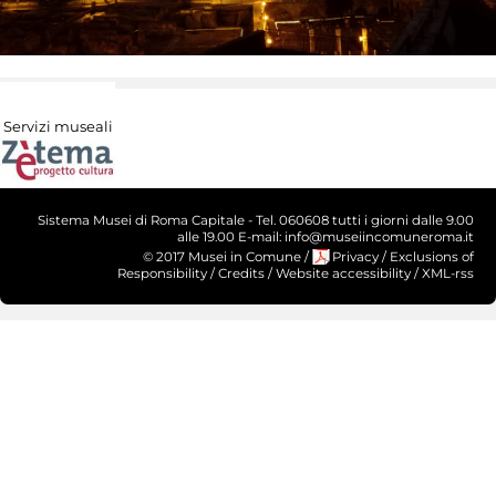
Servizi museali
Sistema Musei di Roma Capitale - Tel. 060608 tutti i giorni dalle 9.00
alle 19.00 E-mail: info@museiincomuneroma.it
© 2017 Musei in Comune
/
Privacy
/
Exclusions of
Responsibility
/
Credits
/
Website accessibility
/
XML-rss