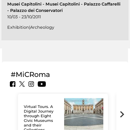
Musei Capitolini
-
Musei Capitolini - Palazzo Caffarelli
- Palazzo dei Conservatori
10/03 - 23/10/2011
Exhibition|Archeology
#MiCRoma
Virtual Tours. A
Digital Journey
through Eight
Civic Museums
and their
Collections
The