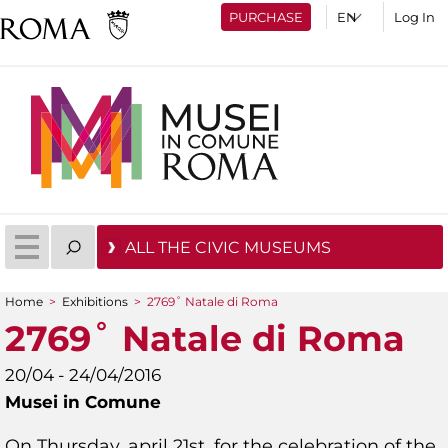
PURCHASE
Log In
ALL THE CIVIC MUSEUMS
Home
>
Exhibitions
>
2769˚ Natale di Roma
You are here
2769˚ Natale di Roma
20/04 - 24/04/2016
Musei in Comune
On Thursday, april 21st, for the celebration of the