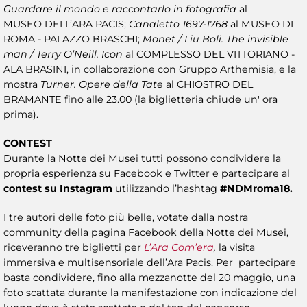
Guardare il mondo e raccontarlo in fotografia
al
MUSEO DELL’ARA PACIS;
Canaletto 1697-1768
al MUSEO DI
ROMA - PALAZZO BRASCHI;
Monet / Liu Boli. The invisible
man / Terry O’Neill. Icon
al COMPLESSO DEL VITTORIANO -
ALA BRASINI, in collaborazione con Gruppo Arthemisia, e la
mostra
Turner. Opere della Tate
al CHIOSTRO DEL
BRAMANTE fino alle 23.00 (la biglietteria chiude un' ora
prima).
CONTEST
Durante la Notte dei Musei tutti possono condividere la
propria esperienza su Facebook e Twitter e partecipare al
contest su Instagram
utilizzando l’hashtag
#NDMroma18.
I tre autori delle foto più belle, votate dalla nostra
community della pagina Facebook della Notte dei Musei,
riceveranno tre biglietti per
L’Ara Com’era
,
la visita
immersiva e multisensoriale dell’Ara Pacis. Per partecipare
basta condividere, fino alla mezzanotte del 20 maggio, una
foto scattata durante la manifestazione con indicazione del