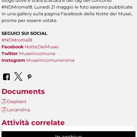
luogo dove è stata scattata e del tag del concorso
#NDMroma18. Lunedì 21 maggio le foto saranno pubblicate
in una gallery sulla pagina Facebook della Notte dei Musei,
pronte per essere votate.
SEGUICI SUI SOCIAL
#NDMroma18
Facebook
NotteDeiMusei
Twitter
Museiincomune
Instagram
Museiincomuneroma
Documents
Depliant
Locandina
Attività correlate
In archive