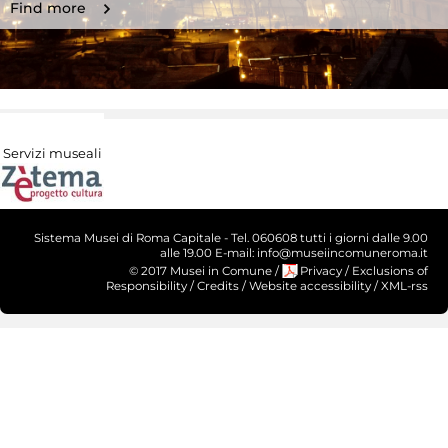
Find more
Servizi museali
Sistema Musei di Roma Capitale - Tel. 060608 tutti i giorni dalle 9.00
alle 19.00 E-mail: info@museiincomuneroma.it
© 2017 Musei in Comune
/
Privacy
/
Exclusions of
Responsibility
/
Credits
/
Website accessibility
/
XML-rss