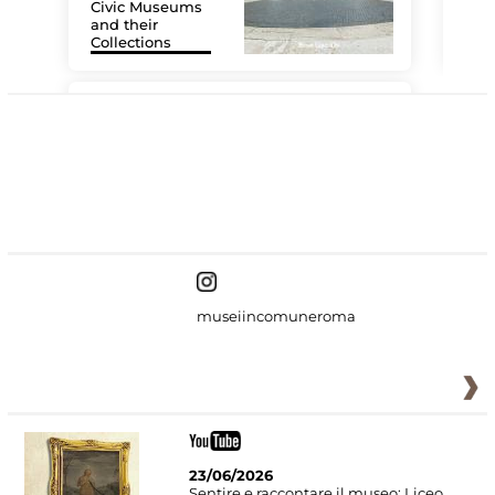
Civic Museums
and their
Collections
The
#DiscoverMiC
museiincomuneroma
23/06/2026
Sentire e raccontare il museo: Liceo