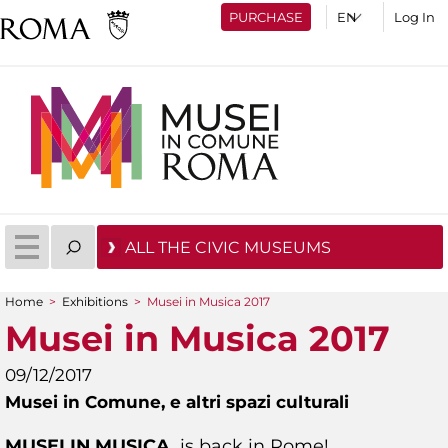
PURCHASE
Log In
ALL THE CIVIC MUSEUMS
Home
>
Exhibitions
>
Musei in Musica 2017
You are here
Musei in Musica 2017
09/12/2017
Musei in Comune,
e altri spazi culturali
MUSEI IN MUSICA
is back in Rome!