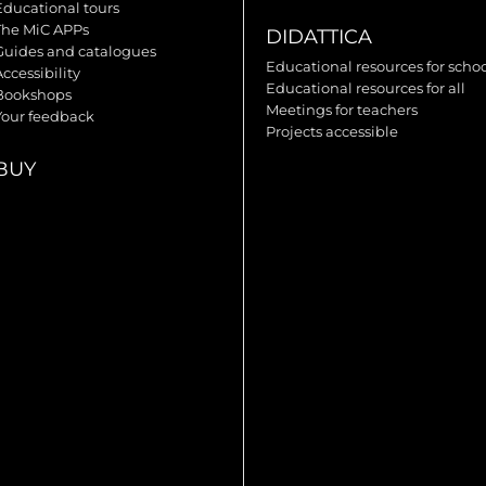
Educational tours
The MiC APPs
DIDATTICA
Guides and catalogues
Educational resources for scho
ccessibility
Educational resources for all
Bookshops
Meetings for teachers
Your feedback
Projects accessible
BUY