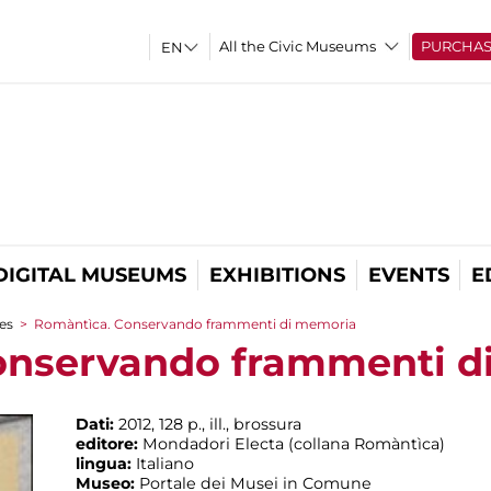
All the Civic Museums
PURCHA
DIGITAL MUSEUMS
EXHIBITIONS
EVENTS
E
es
>
Romàntìca. Conservando frammenti di memoria
onservando frammenti d
Dati:
2012, 128 p., ill., brossura
editore:
Mondadori Electa (collana Romàntìca)
lingua:
Italiano
Museo:
Portale dei Musei in Comune