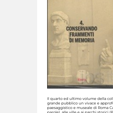
Il quarto ed ultimo volume della col
grande pubblico un vivace e approfo
paesaggistico e museale di Roma Cap
parole), alle ville e ai parchi stor