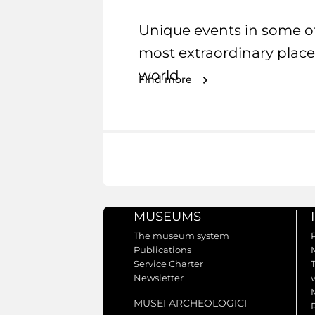
Unique events in some o
most extraordinary place
world.
Find more
MUSEUMS
The museum system
Publications
Service Charter
Newsletter
MUSEI ARCHEOLOGICI