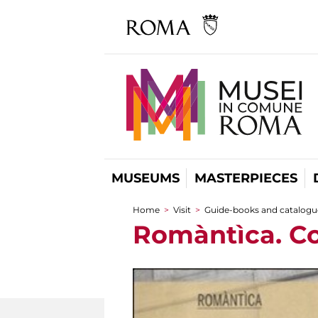
MUSEUMS
MASTERPIECES
Home
>
Visit
>
Guide-books and catalogu
You are here
Romàntìca. C