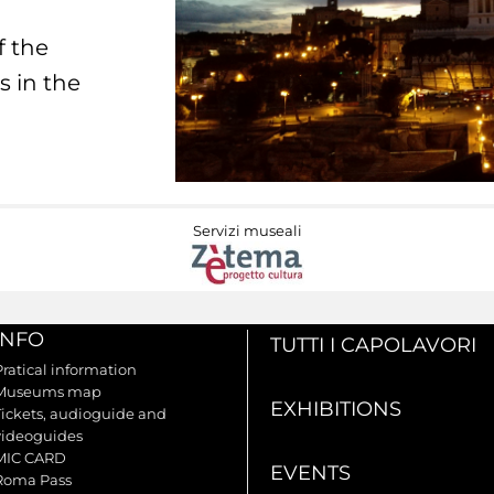
f the
s in the
Servizi museali
INFO
TUTTI I CAPOLAVORI
Pratical information
Museums map
EXHIBITIONS
Tickets, audioguide and
videoguides
MIC CARD
EVENTS
Roma Pass