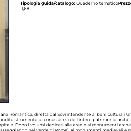
Tipologia guida/catalogo:
Quaderno tematico
Prezz
11,88
lana Romàntìca, diretta dal Sovrintendente ai beni culturali Umb
ndito strumento di conoscenza dell'intero patrimonio archeolog
itale. Dopo i volumi dedicati alle aree e ai monumenti archeo
ici (Passeggiando nel verde di Roma), ai monumenti medievali e m