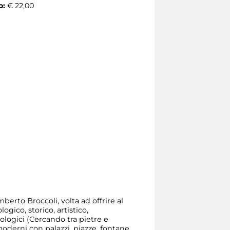
o:
€ 22,00
erto Broccoli, volta ad offrire al
ico, storico, artistico,
logici (Cercando tra pietre e
oderni con palazzi, piazze, fontane,