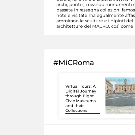
archi, ponti (Trovando monumenti di
passate in rassegna collezioni famo
note e visitate ma egualmente affasci
ammirano le sculture e i dipinti del
architetture del MACRO, così come ne
#MiCRoma
Virtual Tours. A
Digital Journey
through Eight
Civic Museums
and their
Collections