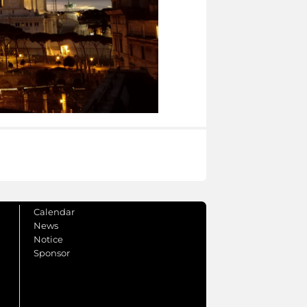
Calendar
News
Notice
Sponsor