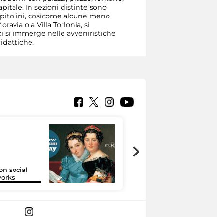
itale. In sezioni distinte sono
Capitolini, cosìcome alcune meno
avia o a Villa Torlonia, si
ci si immerge nelle avveniristiche
idattiche.
on social
Google Arts &
orks
Culture