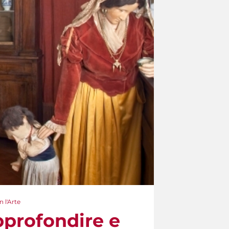
 l'Arte
pprofondire e