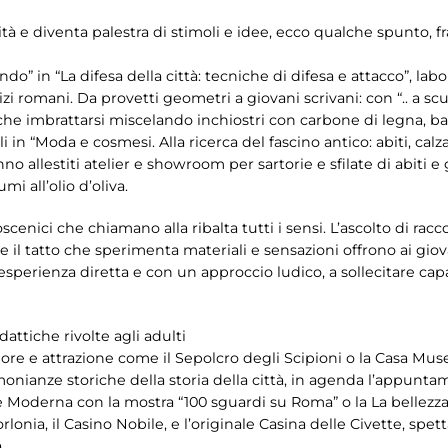
ità e diventa palestra di stimoli e idee, ecco qualche spunto, fra
!
o” in “La difesa della città: tecniche di difesa e attacco”, lab
zi romani. Da provetti geometri a giovani scrivani: con “.. a scu
e imbrattarsi miscelando inchiostri con carbone di legna, ba
lli in “Moda e cosmesi. Alla ricerca del fascino antico: abiti, c
o allestiti atelier e showroom per sartorie e sfilate di abiti e gi
mi all’olio d’oliva.
scenici che chiamano alla ribalta tutti i sensi. L’ascolto di racco
 il tatto che sperimenta materiali e sensazioni offrono ai giov
sperienza diretta e con un approccio ludico, a sollecitare capa
dattiche rivolte agli adulti
 valore e attrazione come il Sepolcro degli Scipioni o la Casa M
imonianze storiche della storia della città, in agenda l’appunt
te Moderna con la mostra “100 sguardi su Roma” o la La bellezza 
orlonia, il Casino Nobile, e l’originale Casina delle Civette, sp
.