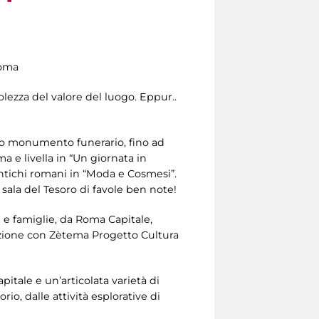
Roma
olezza del valore del luogo. Eppur..
 suo monumento funerario, fino ad
a e livella in “Un giornata in
antichi romani in “Moda e Cosmesi”.
a sala del Tesoro di favole ben note!
i e famiglie, da Roma Capitale,
orazione con Zètema Progetto Cultura
itale e un’articolata varietà di
rio, dalle attività esplorative di