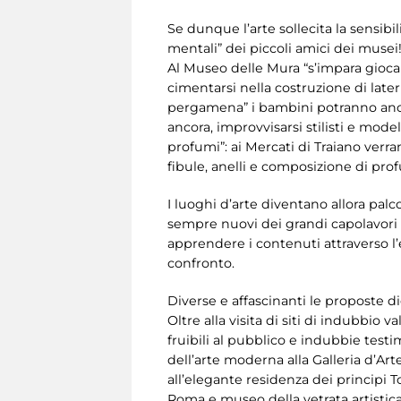
Se dunque l’arte sollecita la sensibil
mentali” dei piccoli amici dei musei
Al Museo delle Mura “s’impara giocand
cimentarsi nella costruzione di lateri
pergamena” i bambini potranno anch
ancora, improvvisarsi stilisti e mode
profumi”: ai Mercati di Traiano verrann
fibule, anelli e composizione di profu
I luoghi d’arte diventano allora palco
sempre nuovi dei grandi capolavori e
apprendere i contenuti attraverso l’e
confronto.
Diverse e affascinanti le proposte di
Oltre alla visita di siti di indubbio
fruibili al pubblico e indubbie test
dell’arte moderna alla Galleria d’Ar
all’elegante residenza dei principi T
Roma e museo della vetrata artistica