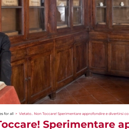
s for all
>
Vietato.. Non Toccare! Sperimentare approfondire e divertirsi con
 Toccare! Sperimentare a