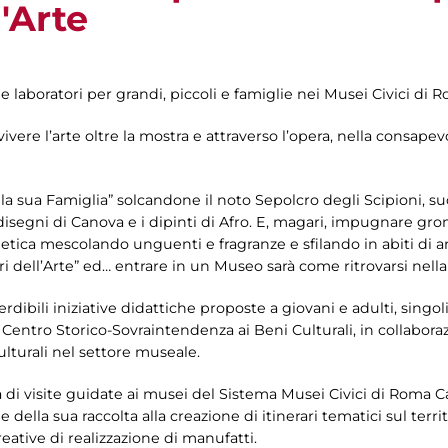
l'Arte
 e laboratori per grandi, piccoli e famiglie nei Musei Civici di 
vere l’arte oltre la mostra e attraverso l’opera, nella consapev
 e la sua Famiglia” solcandone il noto Sepolcro degli Scipioni,
isegni di Canova e i dipinti di Afro. E, magari, impugnare grom
smetica mescolando unguenti e fragranze e sfilando in abiti di 
ori dell’Arte” ed… entrare in un Museo sarà come ritrovarsi nell
ibili iniziative didattiche proposte a giovani e adulti, singol
 e Centro Storico-Sovraintendenza ai Beni Culturali, in collab
culturali nel settore museale.
i visite guidate ai musei del Sistema Musei Civici di Roma Cap
della sua raccolta alla creazione di itinerari tematici sul territo
eative di realizzazione di manufatti.